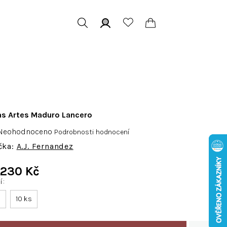
Hledat
Přihlášení
Nákupní
košík
as Artes Maduro Lancero
růměrné
Neohodnoceno
Podrobnosti hodnocení
odnocení
A.J. Fernandez
roduktu
e
d
230 Kč
,0
ní
Měrná
cena:
s
10 ks
vězdiček.