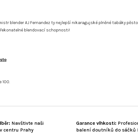
l mistr blender AJ Fernandez ty nejlepší nikaragujské plněné tabáky pě
překonatelné blendovací schopnosti!
sto
e 100.
běr:
Navštivte naši
Garance vlhkosti:
Profesio
v centru Prahy
balení doutníků do sáčků