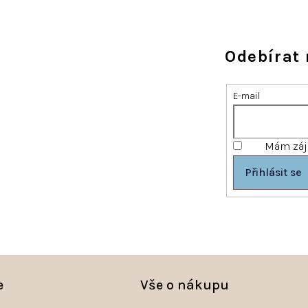
Odebírat 
E-mail
Mám záje
Přihlásit se
e
Vše o nákupu