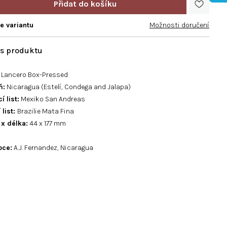
te variantu
Možnosti doručení
Lancero Box-Pressed
ň:
Nicaragua (Estelí, Condega and Jalapa)
í list:
Mexiko San Andreas
 list:
Brazilie Mata Fina
 x délka:
44 x 177 mm
bce:
A.J. Fernandez, Nicaragua