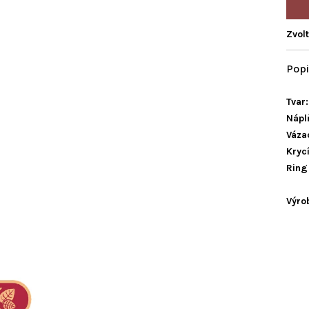
Zvol
Tvar:
Nápl
Vázac
Krycí
Ring
Výro