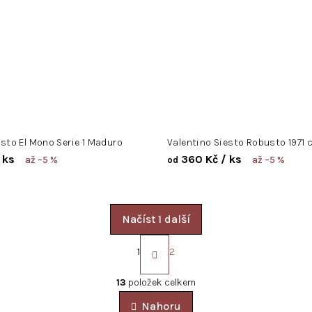
esto El Mono Serie 1 Maduro
Valentino Siesto Robusto 1971
 ks
360 Kč
/ ks
až –5 %
až –5 %
od
Načíst 1 další
S
t
1
2
r
O
á
v
13
položek celkem
n
l
k
Nahoru
á