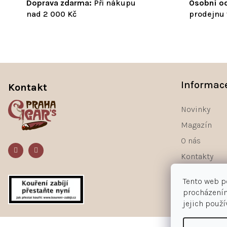
Doprava zdarma:
Při nákupu
Osobní od
nad 2 000 Kč
prodejnu 
Z
á
Informac
Kontakt
p
a
Novinky
t
Magazín
í
O nás
Kontakty
Tento web p
procházením
jejich použ