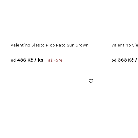
Valentino Siesto Pico Pato Sun Grown
Valentino Si
436 Kč
/ ks
363 Kč
/
až –5 %
od
od