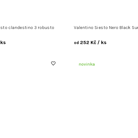
esto clandestino 3 robusto
Valentino Siesto Nero Black S
 ks
252 Kč
/ ks
od
novinka