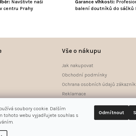
běr:
Navštivte naši
Garance vlhkosti:
Profesio
v centru Prahy
balení doutníků do sáčků
e
Vše o nákupu
Jak nakupovat
Obchodní podmínky
Ochrana osobních údajů zákazník
Reklamace
Odstoupení od smlouvy - formulá
oužívá soubory cookie. Dalším
Odmítnout
S
 tohoto webu vyjadřujete souhlas s
íváním.