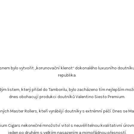
 snem bylo vytvořit „korunovační klenot“ dokonalého luxusního doutníku
republika.
aždým listem, který přišel do Tamborilu, bylo zacházeno tím nejlepším m
dnes obohacují produkci doutníků Valentino Siesto Premium.
ých Master Rollers, kteří vyrábějí doutníky s extrémní péčí. Dnes se Ma
um Cigars nekonečné množství vitol s neuvěřitelnou kvalitativní úrovní
jeden po druhém s velkým nasazením a mimořádnou přesností.