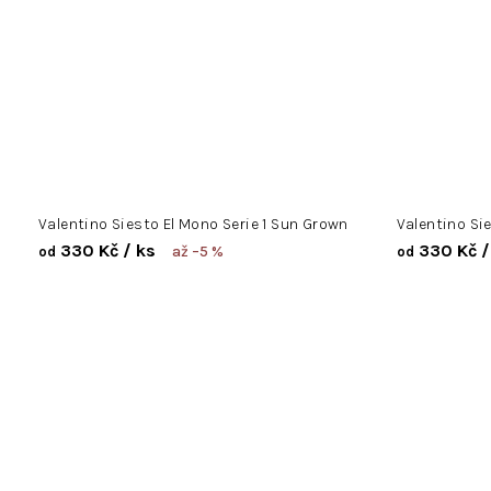
Valentino Siesto El Mono Serie 1 Sun Grown
Valentino Si
330 Kč
/ ks
330 Kč
/
až –5 %
od
od