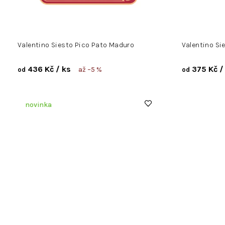
Valentino Siesto Pico Pato Maduro
Valentino Si
436 Kč
/ ks
375 Kč
/
až –5 %
od
od
novinka