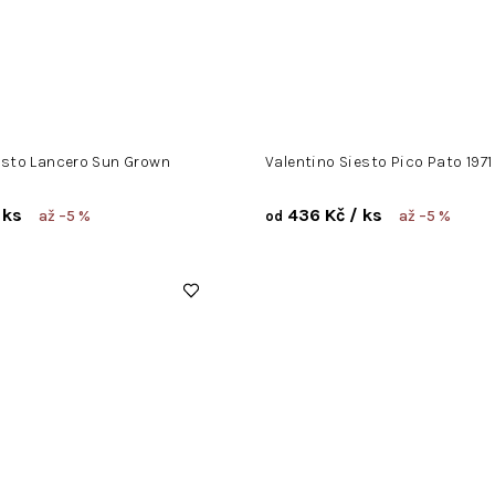
esto Lancero Sun Grown
Valentino Siesto Pico Pato 1971
 ks
436 Kč
/ ks
až –5 %
až –5 %
od