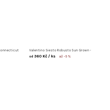
 connecticut
Valentino Siesto Robusto Sun Grown -
360 Kč
/ ks
až –5 %
od