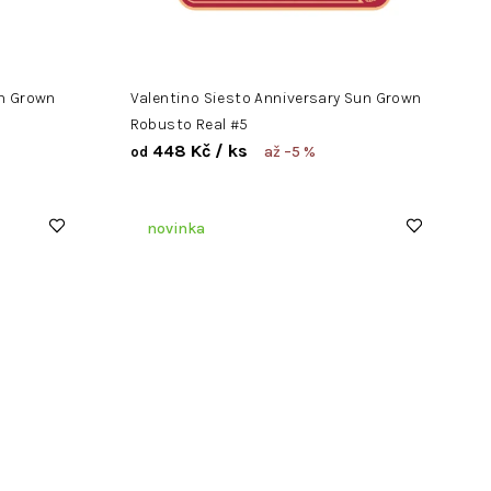
un Grown
Valentino Siesto Anniversary Sun Grown
Robusto Real #5
448 Kč
/ ks
až –5 %
od
novinka