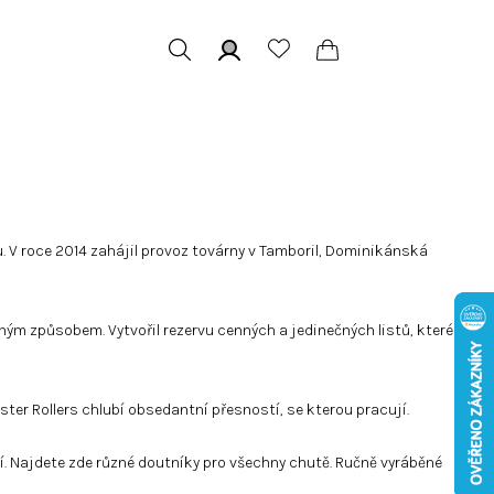
Hledat
Přihlášení
Nákupní
košík
. V roce 2014 zahájil provoz továrny v Tamboril, Dominikánská
ožným způsobem. Vytvořil rezervu cenných a jedinečných listů, které
ster Rollers chlubí obsedantní přesností, se kterou pracují.
. Najdete zde různé doutníky pro všechny chutě. Ručně vyráběné