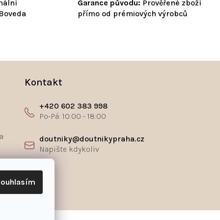
nální
Garance původu:
Prověřené zboží
 Boveda
přímo od prémiových výrobců
Kontakt
+420 602 383 998
a
doutniky@doutnikypraha.cz
ř
ouhlasím