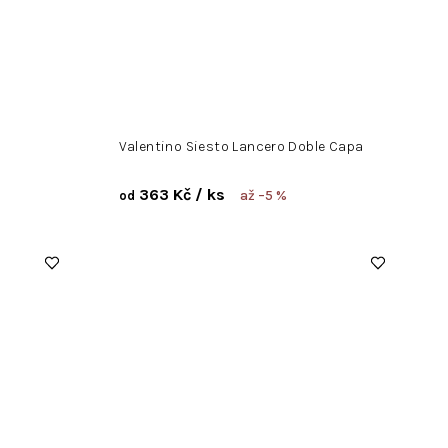
Valentino Siesto Lancero Doble Capa
363 Kč
/ ks
až –5 %
od