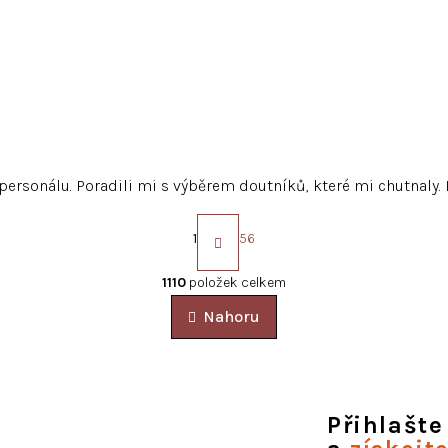
rsonálu. Poradili mi s výběrem doutníků, které mi chutnaly. 
S
t
1
56
r
á
O
1110
položek celkem
n
v
k
Nahoru
l
o
á
v
d
á
n
a
í
c
Přihlašte
í
p