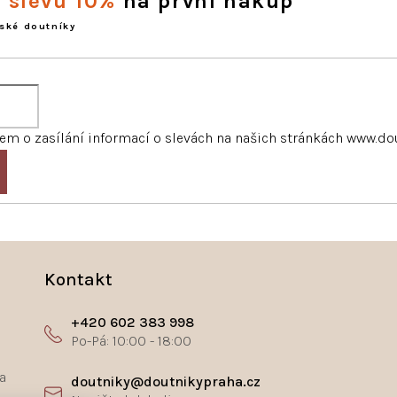
e slevu 10%
na první nákup
ské doutníky
m o zasílání informací o slevách na našich stránkách www.do
Kontakt
+420 602 383 998
a
doutniky@doutnikypraha.cz