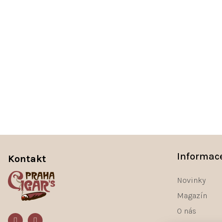
Z
á
Informac
Kontakt
p
a
Novinky
t
Magazín
í
O nás