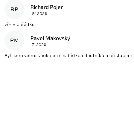
Richard Pojer
RP
8.1.2026
Hodnocení obchodu je 5 z 5 hvězdiček.
vše v pořádku
Pavel Makovský
PM
7.1.2026
Hodnocení obchodu je 5 z 5 hvězdiček.
Byl jsem velmi spokojen s nabídkou doutníků a přístupem pe