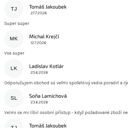
h
Tomáš Jakoubek
o
TJ
27.7.2026
Hodnocení obchodu je 5 z 5 hvězdiček.
d
n
Super super
o
c
Michal Krejčí
MK
e
12.7.2026
Hodnocení obchodu je 5 z 5 hvězdiček.
n
Vse super
í
Ladislav Kotlár
LK
25.6.2026
Hodnocení obchodu je 5 z 5 hvězdiček.
Odporučujem obchod sú veľmi spoľahlivý vedia poradiť a rý
Soňa Lamichová
SL
23.6.2026
Hodnocení obchodu je 5 z 5 hvězdiček.
Velmi se mi líbil osobní přístup - když požadované zboží neb
Tomáš Jakoubek
TJ