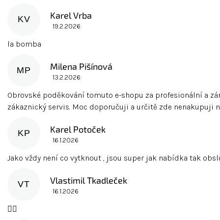
Karel Vrba
KV
19.2.2026
Hodnocení obchodu je 5 z 5 hvězdiček.
la bomba
Milena Pišínová
MP
13.2.2026
Hodnocení obchodu je 5 z 5 hvězdiček.
Obrovské poděkování tomuto e-shopu za profesionální a záro
zákaznický servis. Moc doporučuji a určitě zde nenakupuji 
Karel Potoček
KP
16.1.2026
Hodnocení obchodu je 5 z 5 hvězdiček.
Jako vždy není co vytknout , jsou super jak nabídka tak obs
Vlastimil Tkadleček
VT
16.1.2026
Hodnocení obchodu je 5 z 5 hvězdiček.
👍🏻