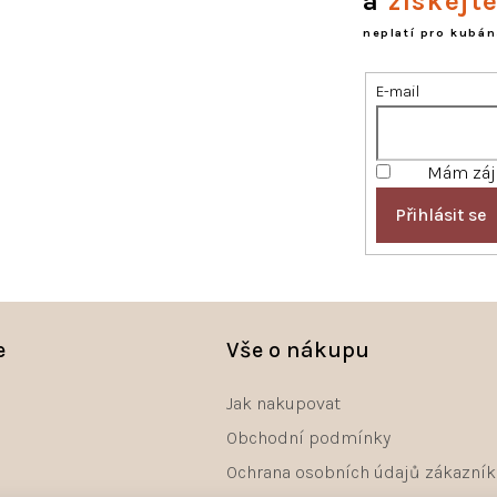
a
získejt
r
neplatí pro kubán
v
k
y
E-mail
v
ý
p
i
Mám záje
s
Přihlásit se
u
e
Vše o nákupu
Jak nakupovat
Obchodní podmínky
Ochrana osobních údajů zákazník