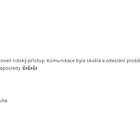
veň lidský přístup. Komunikace byla skvělá a odeslání proběhl
naposledy. 👍👍👍
luha