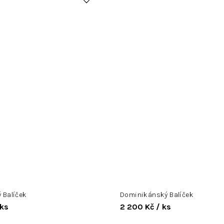
 Balíček
Dominikánský Balíček
 ks
2 200 Kč
/ ks