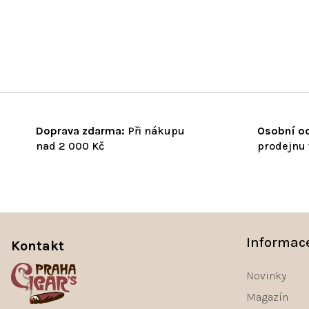
Doprava zdarma:
Při nákupu
Osobní od
nad 2 000 Kč
prodejnu 
Z
á
Informac
Kontakt
p
a
Novinky
t
Magazín
í