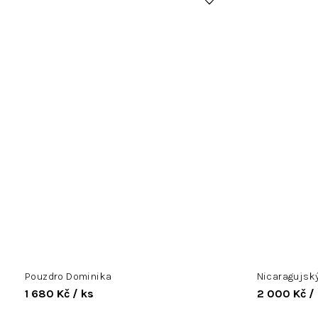
Pouzdro Dominika
Nicaragujský
1 680 Kč
/ ks
2 000 Kč
/