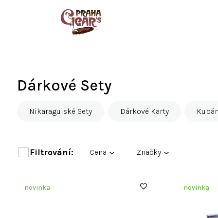
Přejít
na
obsah
Dárkové Sety
Nikaraguiské Sety
Dárkové Karty
Kubán
Cena
Značky
V
novinka
novinka
ý
p
i