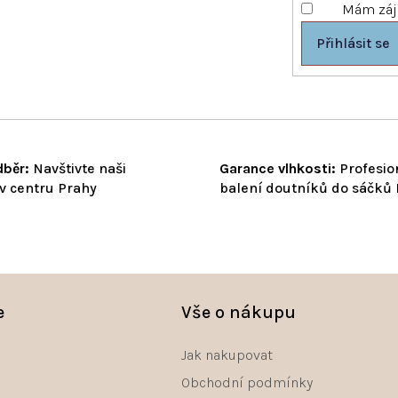
Mám záje
s
u
Přihlásit se
běr:
Navštivte naši
Garance vlhkosti:
Profesio
v centru Prahy
balení doutníků do sáčků
e
Vše o nákupu
Jak nakupovat
Obchodní podmínky