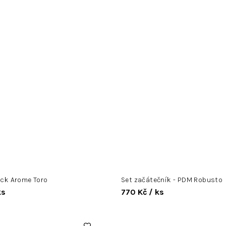
ack Arome Toro
Set začátečník - PDM Robusto
ks
770 Kč
/ ks