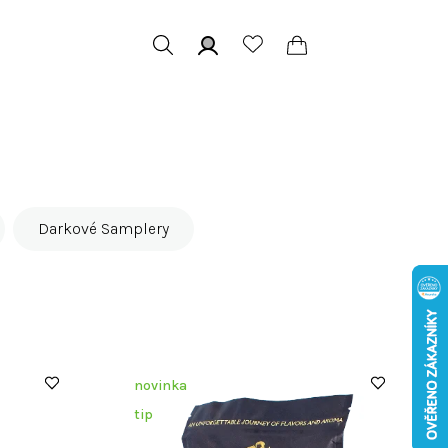
Hledat
Přihlášení
Nákupní
košík
Darkové Samplery
novinka
tip