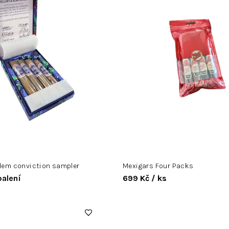
dem conviction sampler
Mexigars Four Packs
balení
699 Kč
/ ks