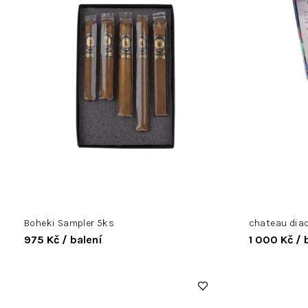
s
p
r
o
d
u
k
t
ů
Boheki Sampler 5ks
chateau dia
975 Kč
/ balení
1 000 Kč
/ 