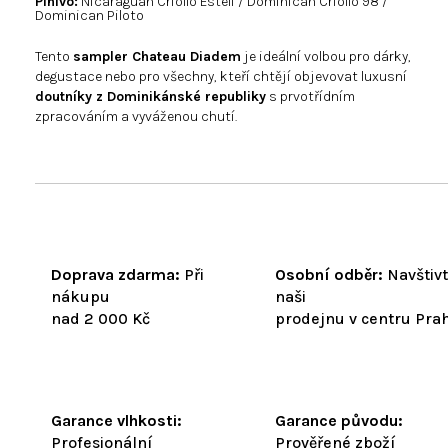
Plnivo:
Nicaraguan Criollo Estelí / Dominican Criollo 98 /
Dominican Piloto
Tento
sampler Chateau Diadem
je ideální volbou pro dárky,
degustace nebo pro všechny, kteří chtějí objevovat luxusní
doutníky z Dominikánské republiky
s prvotřídním
zpracováním a vyváženou chutí.
Doprava zdarma:
Při
Osobní odběr:
Navštiv
nákupu
naši
nad 2 000 Kč
prodejnu v centru Pra
Garance vlhkosti:
Garance původu:
Profesionální
Prověřené zboží