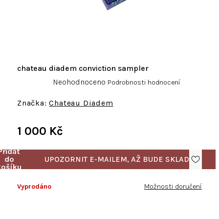
chateau diadem conviction sampler
Průměrné
Neohodnoceno
Podrobnosti hodnocení
hodnocení
produktu
Chateau Diadem
je
0,0
1 000 Kč
z
5
Měrná
hvězdiček.
cena:
Vyprodáno
Možnosti doručení