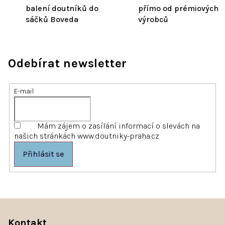
balení doutníků do
přímo od prémiových
sáčků Boveda
výrobců
Odebírat newsletter
E-mail
Mám zájem o zasílání informací o slevách na
našich stránkách www.doutniky-praha.cz
Přihlásit se
Z
á
Kontakt