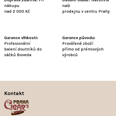
nákupu
naši
nad 2 000 Kč
prodejnu v centru Prahy
Garance vlhkosti:
Garance původu:
Profesionální
Prověřené zboží
balení doutníků do
přímo od prémiových
sáčků Boveda
výrobců
Z
á
Kontakt
p
a
t
í