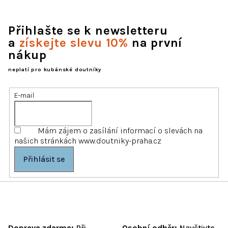
Přihlašte se k newsletteru
a
získejte slevu 10%
na první
nákup
neplatí pro kubánské doutníky
E-mail
Mám zájem o zasílání informací o slevách na
našich stránkách www.doutniky-praha.cz
Přihlásit se
Doprava zdarma:
Při
Osobní odběr:
Navštivte