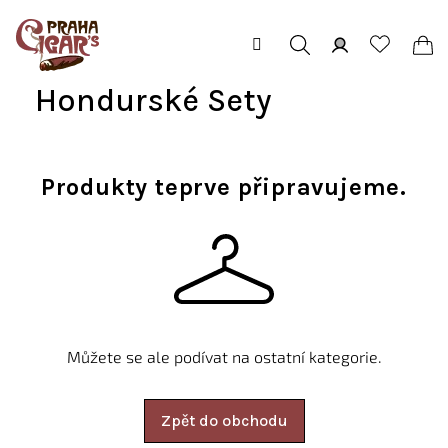
Přejít
na
obsah
Hledat
Přihlášení
Ná
Hondurské Sety
koš
Produkty teprve připravujeme.
Můžete se ale podívat na ostatní kategorie.
Zpět do obchodu