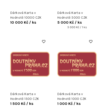
d
u
Dárková Karta v
Dárková Karta v
k
Hodnotě 10000 CZK
Hodnotě 5000 CZK
t
10 000 Kč
/ ks
5 000 Kč
/ ks
ů
Měrná
5 000 Kč / 1 ks
cena:
Dárková Karta v
Dárková Karta v
Hodnotě 1500 CZK
Hodnotě 1000 CZK
1 500 Kč
/ ks
1 000 Kč
/ ks