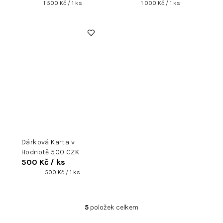
Měrná
Měrná
1 500 Kč / 1 ks
1 000 Kč / 1 ks
cena:
cena:
Dárková Karta v
Hodnotě 500 CZK
500 Kč
/ ks
Měrná
500 Kč / 1 ks
cena:
5
položek celkem
O
v