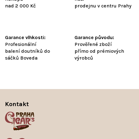
nad 2 000 Kč
prodejnu v centru Prahy
Garance vlhkosti:
Garance původu:
Profesionální
Prověřené zboží
balení doutníků do
přímo od prémiových
sáčků Boveda
výrobců
Z
á
Kontakt
p
a
t
í