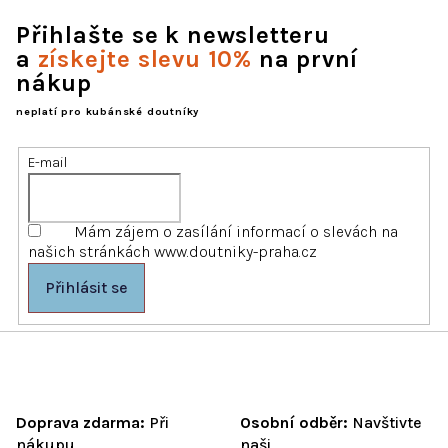
l
Přihlašte se k newsletteru
á
d
a
získejte slevu 10%
na první
a
nákup
c
í
neplatí pro kubánské doutníky
p
r
E-mail
v
k
y
Mám zájem o zasílání informací o slevách na
v
našich stránkách www.doutniky-praha.cz
ý
p
Přihlásit se
i
s
u
Doprava zdarma:
Při
Osobní odběr:
Navštivte
nákupu
naši