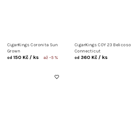
CigarKings Coronita Sun
CigarKings COY 23 Belicoso
Grown
Connecticut
150 Kč
/ ks
360 Kč
/ ks
až –5 %
od
od