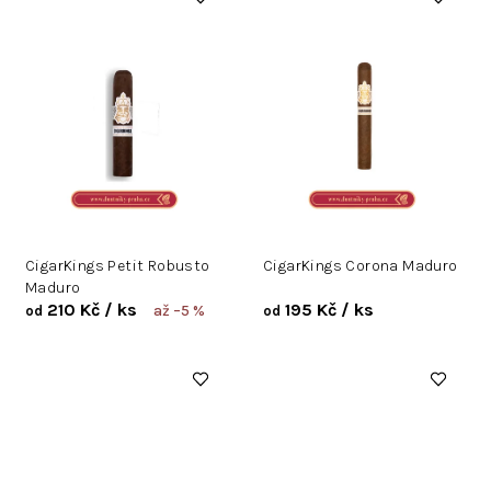
CigarKings Petit Robusto
CigarKings Corona Maduro
Maduro
210 Kč
/ ks
195 Kč
/ ks
až –5 %
od
od