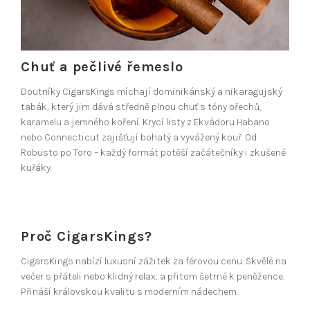
Chuť a pečlivé řemeslo
Doutníky CigarsKings míchají dominikánský a nikaragujský
tabák, který jim dává středně plnou chuť s tóny ořechů,
karamelu a jemného koření. Krycí listy z Ekvádoru Habano
nebo Connecticut zajišťují bohatý a vyvážený kouř. Od
Robusto po Toro – každý formát potěší začátečníky i zkušené
kuřáky.
Proč CigarsKings?
CigarsKings nabízí luxusní zážitek za férovou cenu. Skvělé na
večer s přáteli nebo klidný relax, a přitom šetrné k peněžence.
Přináší královskou kvalitu s moderním nádechem.