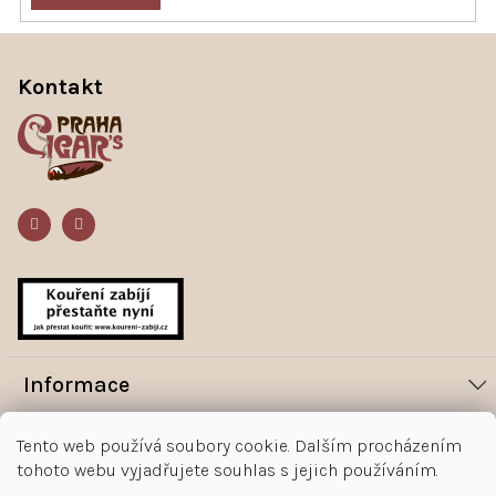
p
i
Z
s
á
u
p
Kontakt
a
t
í
Informace
Novinky
Vše o nákupu
Tento web používá soubory cookie. Dalším procházením
tohoto webu vyjadřujete souhlas s jejich používáním.
Magazín
Jak nakupovat