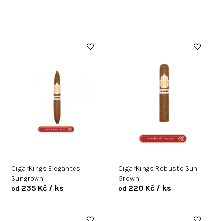
V
ý
p
i
s
p
r
o
d
u
k
t
ů
CigarKings Elegantes
CigarKings Robusto Sun
Sungrown
Grown
235 Kč
/ ks
220 Kč
/ ks
od
od