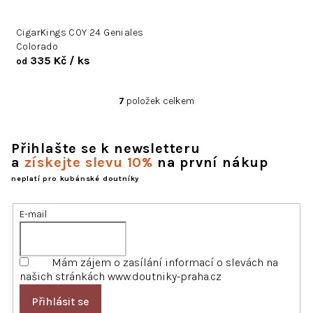
CigarKings COY 24 Geniales
Colorado
335 Kč
/ ks
od
7
položek celkem
O
v
l
Přihlašte se k newsletteru
á
a
získejte slevu 10%
na první nákup
d
a
neplatí pro kubánské doutníky
c
í
E-mail
p
r
v
k
Mám zájem o zasílání informací o slevách na
y
našich stránkách www.doutniky-praha.cz
v
ý
Přihlásit se