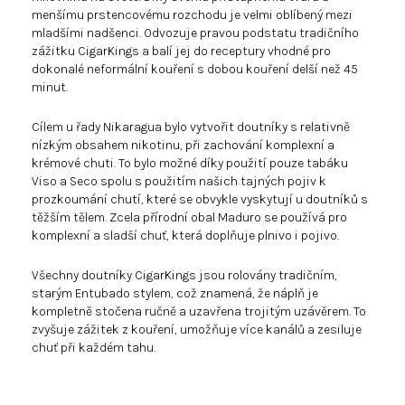
menšímu prstencovému rozchodu je velmi oblíbený mezi
mladšími nadšenci. Odvozuje pravou podstatu tradičního
zážitku CigarKings a balí jej do receptury vhodné pro
dokonalé neformální kouření s dobou kouření delší než 45
minut.
Cílem u řady Nikaragua bylo vytvořit doutníky s relativně
nízkým obsahem nikotinu, při zachování komplexní a
krémové chuti. To bylo možné díky použití pouze tabáku
Viso a Seco spolu s použitím našich tajných pojiv k
prozkoumání chutí, které se obvykle vyskytují u doutníků s
těžším tělem. Zcela přírodní obal Maduro se používá pro
komplexní a sladší chuť, která doplňuje plnivo i pojivo.
Všechny doutníky CigarKings jsou rolovány tradičním,
starým Entubado stylem, což znamená, že náplň je
kompletně stočena ručně a uzavřena trojitým uzávěrem. To
zvyšuje zážitek z kouření, umožňuje více kanálů a zesiluje
chuť při každém tahu.