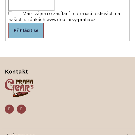
Mám zájem o zasílání informací o slevách na
našich stránkách www.doutniky-praha.cz
Přihlásit se
Z
á
p
Kontakt
a
t
í