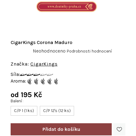
CigarKings Corona Maduro
Průměrné
Neohodnoceno
Podrobnosti hodnocení
hodnocení
produktu
CigarKings
je
Síla:
0,0
Aroma:
z
5
od
195 Kč
hvězdiček.
Balení
Měrná
cena:
C/P 1 (1 ks)
C/P 12's (12 ks)