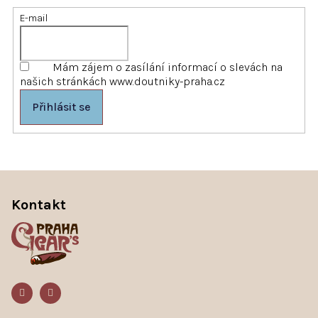
í
E-mail
p
r
v
k
Mám zájem o zasílání informací o slevách na
y
našich stránkách www.doutniky-praha.cz
v
ý
Přihlásit se
p
i
s
u
Z
á
p
Kontakt
a
t
í