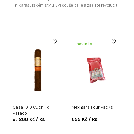
nikaragujském stylu. Vyzkoušejte je a zažijte revoluci!
V
ý
novinka
p
i
s
p
r
o
d
u
k
t
ů
Casa 1910 Cuchillo
Mexigars Four Packs
Parado
260 Kč
/ ks
699 Kč
/ ks
od