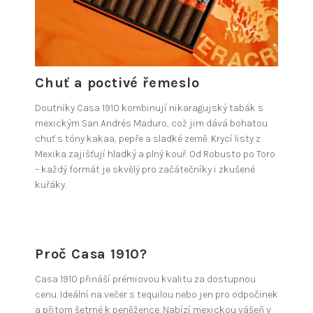
Chuť a poctivé řemeslo
Doutníky Casa 1910 kombinují nikaragujský tabák s
mexickým San Andrés Maduro, což jim dává bohatou
chuť s tóny kakaa, pepře a sladké země. Krycí listy z
Mexika zajišťují hladký a plný kouř. Od Robusto po Toro
– každý formát je skvělý pro začátečníky i zkušené
kuřáky.
Proč Casa 1910?
Casa 1910 přináší prémiovou kvalitu za dostupnou
cenu. Ideální na večer s tequilou nebo jen pro odpočinek
a přitom šetrné k peněžence. Nabízí mexickou vášeň v