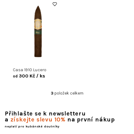
Casa 1910 Lucero
300 Kč
/ ks
od
3
položek celkem
O
v
l
Přihlašte se k newsletteru
á
a
získejte slevu 10%
na první nákup
d
a
neplatí pro kubánské doutníky
c