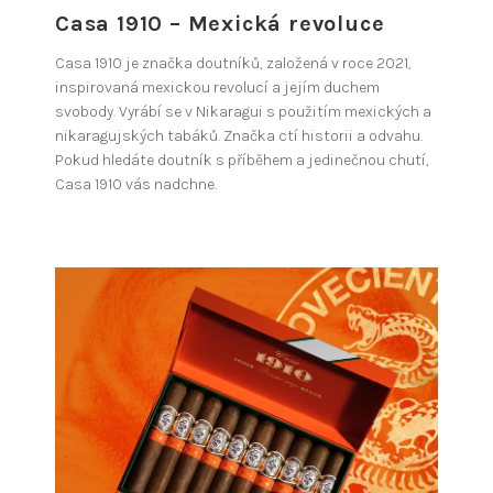
Casa 1910 – Mexická revoluce
Casa 1910 je značka doutníků, založená v roce 2021,
inspirovaná mexickou revolucí a jejím duchem
svobody. Vyrábí se v Nikaragui s použitím mexických a
nikaragujských tabáků. Značka ctí historii a odvahu.
Pokud hledáte doutník s příběhem a jedinečnou chutí,
Casa 1910 vás nadchne.