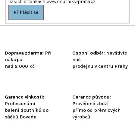
našich stránkách www.doutniky-praha.cz
u
Přihlásit se
Doprava zdarma:
Při
Osobní odběr:
Navštivte
nákupu
naši
nad 2 000 Kč
prodejnu v centru Prahy
Garance vlhkosti:
Garance původu:
Profesionální
Prověřené zboží
balení doutníků do
přímo od prémiových
sáčků Boveda
výrobců