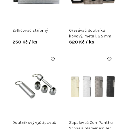
p
r
o
d
u
Zvlhčovač stříbrný
Ořezávač doutníků
k
kovový, metall, 25 mm
t
250 Kč
/ ks
620 Kč
/ ks
ů
Doutníkový vyštípávač
Zapalovač Zorr Panther
Stone s plamenem Jet