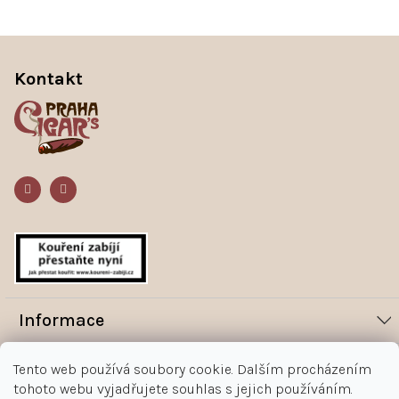
Z
á
Kontakt
p
a
t
í
Informace
Novinky
Vše o nákupu
Tento web používá soubory cookie. Dalším procházením
tohoto webu vyjadřujete souhlas s jejich používáním.
Magazín