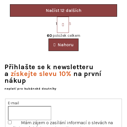
Načíst 12 dalších
S
t
1
5
r
O
á
v
60
položek celkem
n
l
k
Nahoru
á
o
d
v
a
á
c
n
Přihlašte se k newsletteru
í
í
a
získejte slevu 10%
na první
p
nákup
r
v
neplatí pro kubánské doutníky
k
y
v
E-mail
ý
p
i
Mám zájem o zasílání informací o slevách na
s