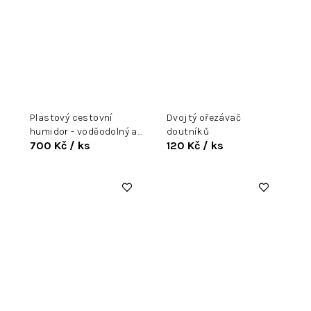
Plastový cestovní
Dvojtý ořezávač
humidor - voděodolný a
doutníků
700 Kč
/ ks
120 Kč
/ ks
nárazuvzdorný