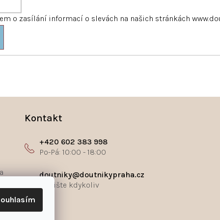
m o zasílání informací o slevách na našich stránkách www.do
Kontakt
+420 602 383 998
a
doutniky@doutnikypraha.cz
ouhlasím
ř