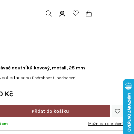
Hledat
Přihlášení
Nákupní
košík
ávač doutníků kovový, metall, 25 mm
růměrné
Neohodnoceno
Podrobnosti hodnocení
odnocení
roduktu
0 Kč
e
Měrná
,0
cena:
adem
Možnosti doručení
vězdiček.