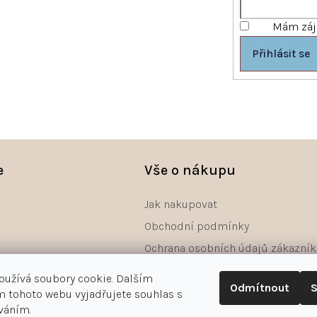
Mám záje
Přihlásit se
e
Vše o nákupu
Jak nakupovat
Obchodní podmínky
Ochrana osobních údajů zákazník
Reklamace
oužívá soubory cookie. Dalším
Odmítnout
S
Odstoupení od smlouvy - formulá
 tohoto webu vyjadřujete souhlas s
íváním.