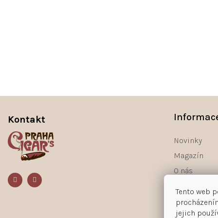
Z
á
Informac
Kontakt
p
a
Novinky
t
Magazín
í
O nás
Kontakty
Tento web p
procházením
jejich použ