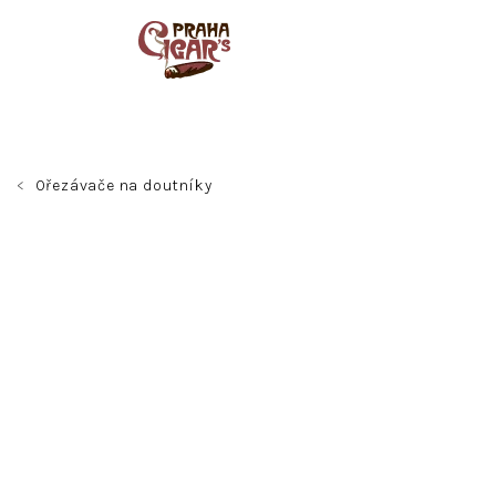
Přejít
na
obsah
Ořezávače na doutníky