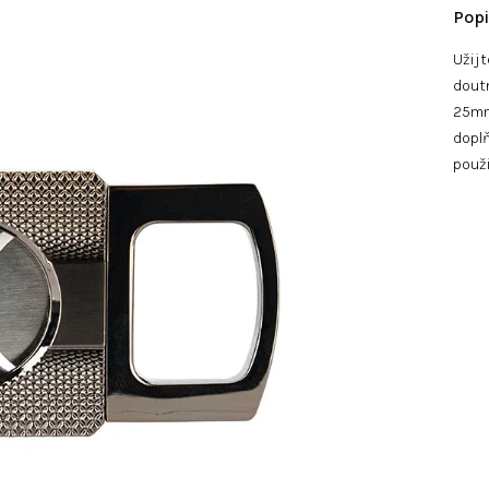
Užijt
doutn
25mm 
doplň
použi