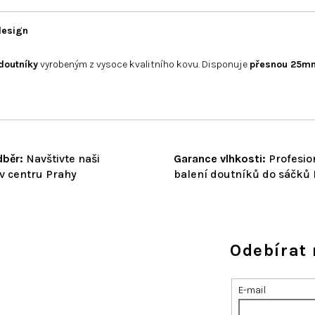
design
doutníky
vyrobeným z vysoce kvalitního kovu. Disponuje
přesnou 25mm
běr:
Navštivte naši
Garance vlhkosti:
Profesio
v centru Prahy
balení doutníků do sáčků
Odebírat 
E-mail