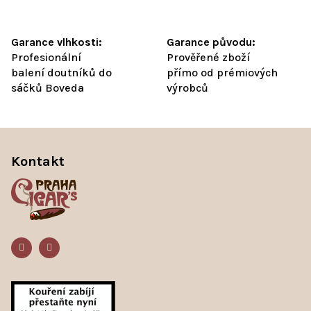
Garance vlhkosti:
Garance původu:
Profesionální
Prověřené zboží
balení doutníků do
přímo od prémiových
sáčků Boveda
výrobců
Z
á
Kontakt
p
a
t
í