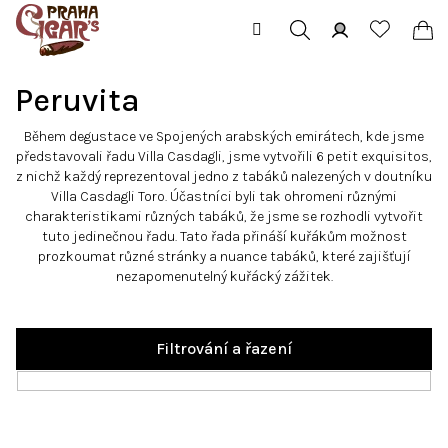
Přejít
na
obsah
Hledat
Přihlášení
Ná
Peruvita
koš
Během degustace ve Spojených arabských emirátech, kde jsme
představovali řadu Villa Casdagli, jsme vytvořili 6 petit exquisitos,
z nichž každý reprezentoval jedno z tabáků nalezených v doutníku
Villa Casdagli Toro. Účastníci byli tak ohromeni různými
charakteristikami různých tabáků, že jsme se rozhodli vytvořit
tuto jedinečnou řadu. Tato řada přináší kuřákům možnost
prozkoumat různé stránky a nuance tabáků, které zajišťují
nezapomenutelný kuřácký zážitek.
Filtrování a řazení