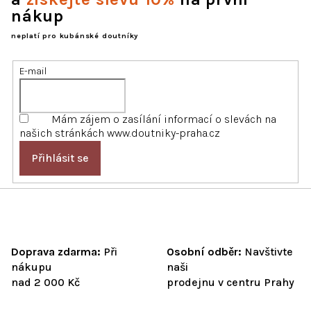
a
nákup
c
í
neplatí pro kubánské doutníky
p
r
E-mail
v
k
y
Mám zájem o zasílání informací o slevách na
v
našich stránkách www.doutniky-praha.cz
ý
p
Přihlásit se
i
s
u
Doprava zdarma:
Při
Osobní odběr:
Navštivte
nákupu
naši
nad 2 000 Kč
prodejnu v centru Prahy