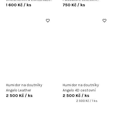
1 600 Kč
/ ks
750 Kč
/ ks
- béžový
plastový
Humidor na doutníky
Humidor na doutníky
Angelo Leather
Angelo 4D cestovní
2 500 Kč
/ ks
2 500 Kč
/ ks
Měrná
2 500 Kč / 1 ks
cena: