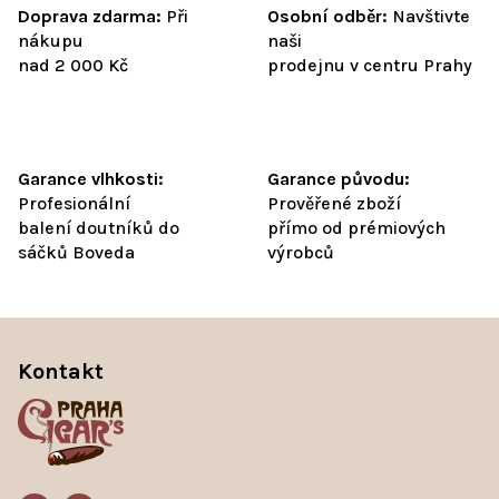
Doprava zdarma:
Při
Osobní odběr:
Navštivte
nákupu
naši
nad 2 000 Kč
prodejnu v centru Prahy
Garance vlhkosti:
Garance původu:
Profesionální
Prověřené zboží
balení doutníků do
přímo od prémiových
sáčků Boveda
výrobců
Z
á
Kontakt
p
a
t
í