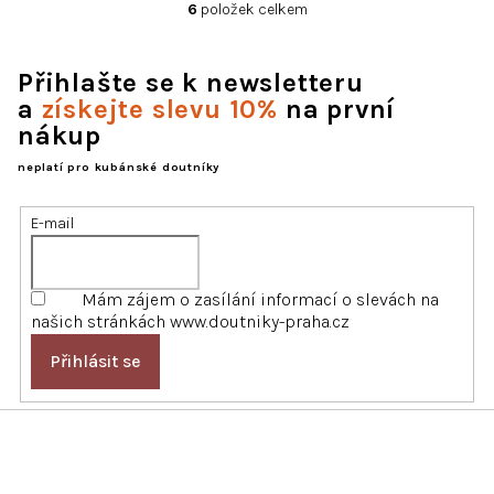
6
položek celkem
O
v
l
Přihlašte se k newsletteru
á
d
a
získejte slevu 10%
na první
a
nákup
c
í
neplatí pro kubánské doutníky
p
r
E-mail
v
k
y
Mám zájem o zasílání informací o slevách na
v
našich stránkách www.doutniky-praha.cz
ý
p
Přihlásit se
i
s
u