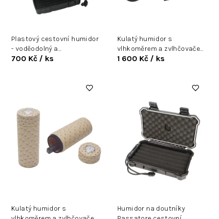
d
u
k
Plastový cestovní humidor
Kulatý humidor s
t
- voděodolný a
vlhkoměrem a zvlhčovačem
ů
700 Kč
/ ks
1 600 Kč
/ ks
nárazuvzdorný
- černý
Kulatý humidor s
Humidor na doutníky
vlhkoměrem a zvlhčovačem
Passatore cestovní