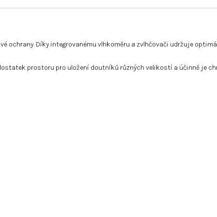
hlivé ochrany. Díky integrovanému vlhkoměru a zvlhčovači udržuje optim
dostatek prostoru pro uložení doutníků různých velikostí a účinně je c