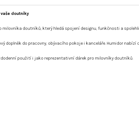
 vaše doutníky
ho milovníka doutníků, který hledá spojení designu, funkčnosti a spole
lový doplněk do pracovny, obývacího pokoje i kanceláře. Humidor nabízí 
dodenní použití i jako reprezentativní dárek pro milovníky doutníků.