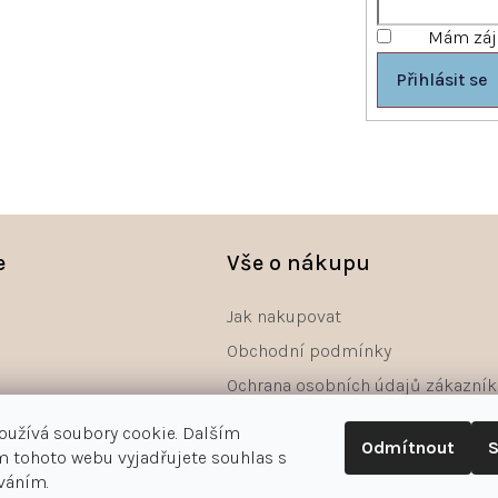
Mám záje
Přihlásit se
e
Vše o nákupu
Jak nakupovat
Obchodní podmínky
Ochrana osobních údajů zákazník
Reklamace
oužívá soubory cookie. Dalším
Odmítnout
S
Odstoupení od smlouvy - formulá
 tohoto webu vyjadřujete souhlas s
íváním.