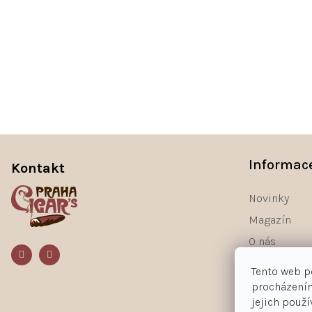
Z
á
Informac
Kontakt
p
a
Novinky
t
Magazín
í
O nás
Kontakty
Tento web p
procházením
jejich použ