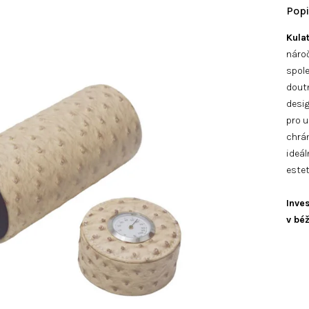
Kula
náro
spole
doutn
desig
pro u
chrá
ideál
estet
Inve
v bé