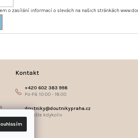
m o zasílání informací o slevách na našich stránkách www.do
Kontakt
+420 602 383 998
a
doutniky@doutnikypraha.cz
ouhlasím
ř