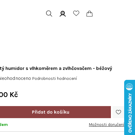
Hledat
Přihlášení
Nákupní
košík
tý humidor s vlhkoměrem a zvlhčovačem - béžový
růměrné
Neohodnoceno
Podrobnosti hodnocení
odnocení
roduktu
600 Kč
e
Měrná
,0
cena:
adem
Možnosti doručení
vězdiček.