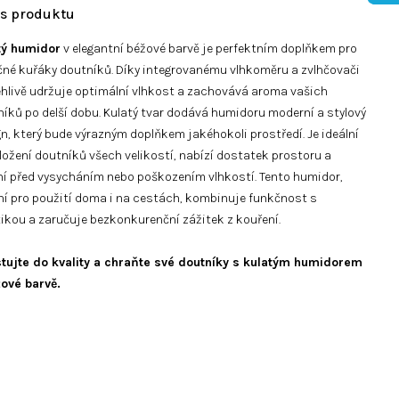
tý humidor
v elegantní béžové barvě je perfektním doplňkem pro
čné kuřáky doutníků. Díky integrovanému vlhkoměru a zvlhčovači
hlivě udržuje optimální vlhkost a zachovává aroma vašich
íků po delší dobu. Kulatý tvar dodává humidoru moderní a stylový
n, který bude výrazným doplňkem jakéhokoli prostředí. Je ideální
ložení doutníků všech velikostí, nabízí dostatek prostoru a
ní před vysycháním nebo poškozením vlhkostí. Tento humidor,
ní pro použití doma i na cestách, kombinuje funkčnost s
ikou a zaručuje bezkonkurenční zážitek z kouření.
stujte do kvality a chraňte své doutníky s kulatým humidorem
žové barvě.