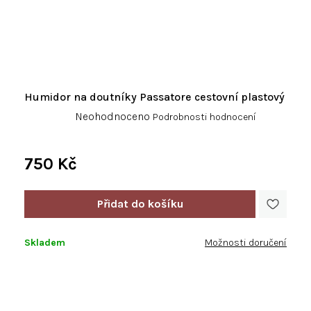
Humidor na doutníky Passatore cestovní plastový
Průměrné
Neohodnoceno
Podrobnosti hodnocení
hodnocení
produktu
je
750 Kč
0,0
Měrná
z
cena:
5
hvězdiček.
Skladem
Možnosti doručení