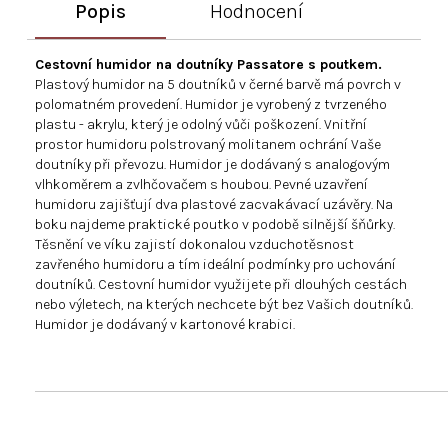
Popis
Hodnocení
Cestovní humidor na doutníky Passatore s poutkem.
Plastový humidor na 5 doutníků v černé barvě má povrch v
polomatném provedení. Humidor je vyrobený z tvrzeného
plastu - akrylu, který je odolný vůči poškození. Vnitřní
prostor humidoru polstrovaný molitanem ochrání Vaše
doutníky při převozu. Humidor je dodávaný s analogovým
vlhkoměrem a zvlhčovačem s houbou. Pevné uzavření
humidoru zajišťují dva plastové zacvakávací uzávěry. Na
boku najdeme praktické poutko v podobě silnější šňůrky.
Těsnění ve víku zajistí dokonalou vzduchotěsnost
zavřeného humidoru a tím ideální podmínky pro uchování
doutníků. Cestovní humidor využijete při dlouhých cestách
nebo výletech, na kterých nechcete být bez Vašich doutníků.
Humidor je dodávaný v kartonové krabici.