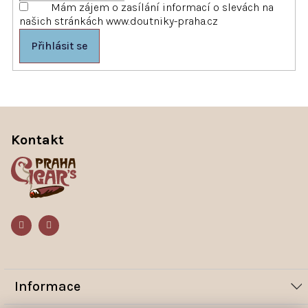
Mám zájem o zasílání informací o slevách na
našich stránkách www.doutniky-praha.cz
Přihlásit se
Z
á
Kontakt
p
a
t
í
Informace