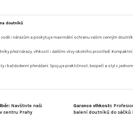
ana doutníků
či vodě i nárazům a poskytuje maximální ochranu vašim cenným doutníkům
tníky před nárazy, vlhkostí i dalšími vlivy okolního prostředí. Kompakt
sty i každodenní přenášení. Spojuje praktičnost, bezpečí a styl v jedn
běr:
Navštivte naši
Garance vlhkosti:
Profesio
v centru Prahy
balení doutníků do sáčků