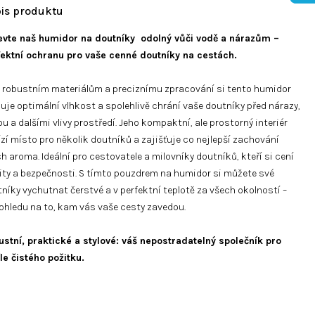
evte naš humidor na doutníky odolný vůči vodě a nárazům –
fektní ochranu pro vaše cenné doutníky na cestách.
 robustním materiálům a preciznímu zpracování si tento humidor
uje optimální vlhkost a spolehlivě chrání vaše doutníky před nárazy,
u a dalšími vlivy prostředí. Jeho kompaktní, ale prostorný interiér
zí místo pro několik doutníků a zajišťuje co nejlepší zachování
ch aroma. Ideální pro cestovatele a milovníky doutníků, kteří si cení
ity a bezpečnosti. S tímto pouzdrem na humidor si můžete své
níky vychutnat čerstvé a v perfektní teplotě za všech okolností –
ohledu na to, kam vás vaše cesty zavedou.
stní, praktické a stylové: váš nepostradatelný společník pro
le čistého požitku.