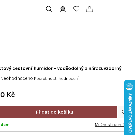
Hledat
Přihlášení
Nákupní
košík
stový cestovní humidor - voděodolný a nárazuvzdorný
Průměrné
Neohodnoceno
Podrobnosti hodnocení
hodnocení
produktu
0 Kč
je
Měrná
0,0
cena:
z
5
adem
Možnosti doručení
hvězdiček.