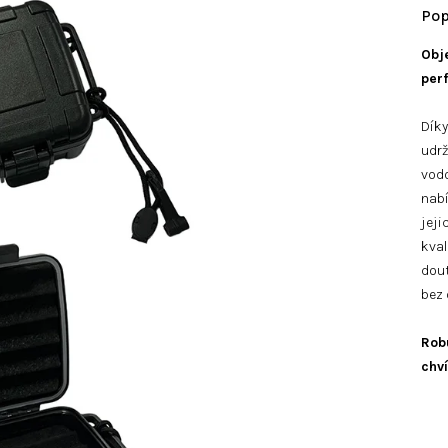
Obj
per
Díky
udrž
vodo
nabí
jeji
kval
dout
bez 
Robu
chví