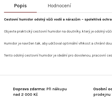
Popis
Hodnocení
Cestovní humidor odolný vůči vodě a nárazům – spolehlivá ochr
Objevte praktický cestovní humidor na doutníky, který je odolný vů
Humidor je navržen tak, aby udržoval optimální vlhkost a chránil dou
Tento odolný cestovní humidor je ideální pro dovolenou, pracovní ce
Doprava zdarma:
Při nákupu
Osobní od
nad 2 000 Kč
prodejnu 