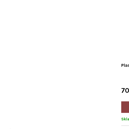
Pla
70
Skl