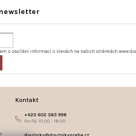
newsletter
m o zasílání informací o slevách na našich stránkách www.do
Kontakt
+420 602 383 998
a
doutniky@doutnikypraha.cz