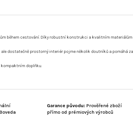
 během cestování. Díky robustní konstrukci a kvalitním materiálům je 
ní, ale dostatečně prostorný interiér pojme několik doutníků a pomáhá za
om kompaktním doplňku.
nální
Garance původu:
Prověřené zboží
 Boveda
přímo od prémiových výrobců