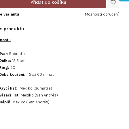
te variantu
Možnosti doručení
tnosti
:
Tvar:
Robusto
Délka:
12,5 cm
Ring:
50
Doba kouření:
45 až 60 minut
Krycí list:
Mexiko (Sumatra)
Vázací list:
Mexiko (San Andrés)
Náplň:
Mexiko (San Andrés)