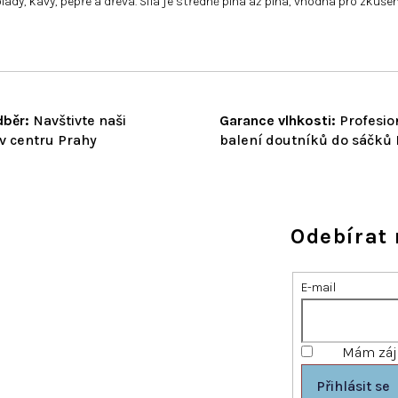
lády, kávy, pepře a dřeva. Síla je středně plná až plná, vhodná pro zku
běr:
Navštivte naši
Garance vlhkosti:
Profesio
v centru Prahy
balení doutníků do sáčků
Odebírat 
E-mail
Mám záje
Přihlásit se