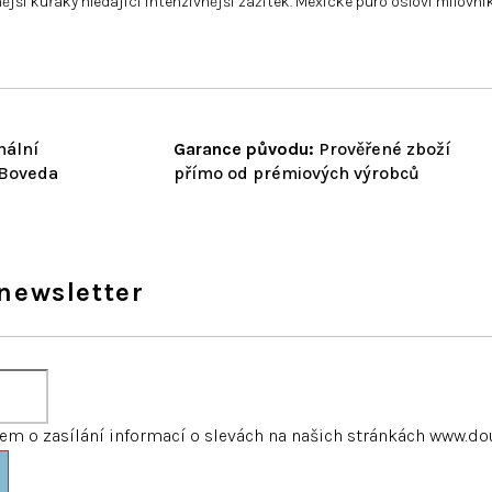
šenější kuřáky hledající intenzivnější zážitek. Mexické puro osloví milo
nální
Garance původu:
Prověřené zboží
 Boveda
přímo od prémiových výrobců
newsletter
m o zasílání informací o slevách na našich stránkách www.do