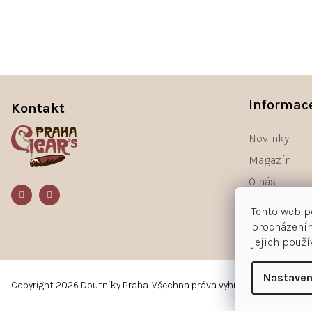
Z
á
Informac
Kontakt
p
a
Novinky
t
Magazín
í
O nás
Kontakty
Tento web p
procházením
jejich použ
Nastaven
Copyright 2026
Doutníky Praha
. Všechna práva vyhrazena.
Upravit n