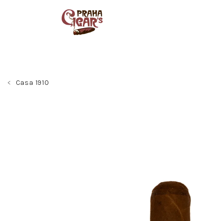
Přejít
na
obsah
Casa 1910