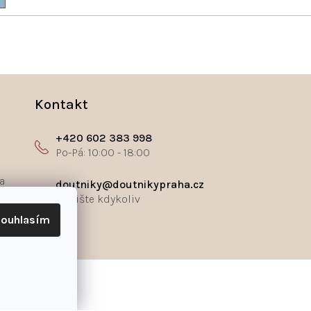
Kontakt
+420 602 383 998
a
doutniky@doutnikypraha.cz
ouhlasím
ř