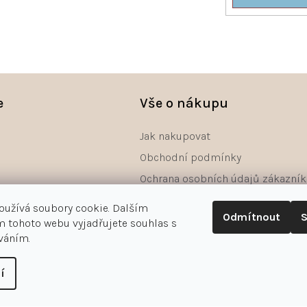
e
Vše o nákupu
Jak nakupovat
Obchodní podmínky
Ochrana osobních údajů zákazník
Reklamace
oužívá soubory cookie. Dalším
Odmítnout
S
Odstoupení od smlouvy - formulá
 tohoto webu vyjadřujete souhlas s
íváním.
í
astavení cookies