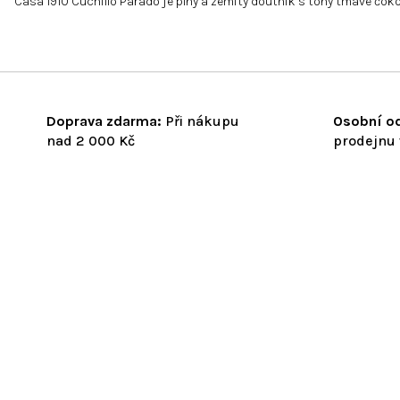
Casa 1910 Cuchillo Parado je plný a zemitý doutník s tóny tmavé čoko
Doprava zdarma:
Při nákupu
Osobní od
nad 2 000 Kč
prodejnu 