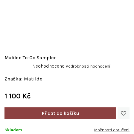
Matilde To-Go Sampler
Průměrné
Neohodnoceno
Podrobnosti hodnocení
hodnocení
produktu
Matilde
je
0,0
1 100 Kč
z
5
Měrná
hvězdiček.
cena:
Skladem
Možnosti doručení