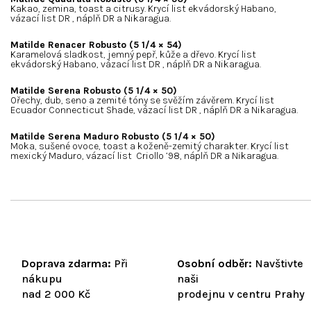
Kakao, zemina, toast a citrusy. Krycí list ekvádorský Habano,
vázací list DR , náplň DR a Nikaragua.
Matilde Renacer Robusto (5 1/4 × 54)
Karamelová sladkost, jemný pepř, kůže a dřevo. Krycí list
ekvádorský Habano, vázací list DR , náplň DR a Nikaragua.
Matilde Serena Robusto (5 1/4 × 50)
Ořechy, dub, seno a zemité tóny se svěžím závěrem. Krycí list
Ecuador Connecticut Shade, vázací list DR , náplň DR a Nikaragua.
Matilde Serena Maduro Robusto (5 1/4 × 50)
Moka, sušené ovoce, toast a koženě-zemitý charakter. Krycí list
mexický Maduro, vázací list Criollo ’98, náplň DR a Nikaragua.
Doprava zdarma:
Při
Osobní odběr:
Navštivte
nákupu
naši
nad 2 000 Kč
prodejnu v centru Prahy