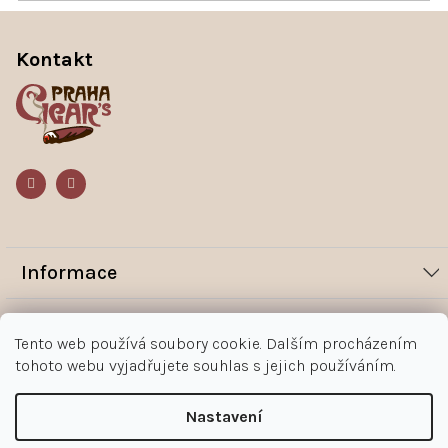
Z
á
Kontakt
p
a
t
í
Informace
Novinky
Vše o nákupu
Tento web používá soubory cookie. Dalším procházením
Magazín
tohoto webu vyjadřujete souhlas s jejich používáním.
Jak nakupovat
Kontakt
O nás
Obchodní podmínky
Kontakty
Nastavení
+420 602 383 998
Ochrana osobních údajů zákazníka
Copyright 2026
Doutníky Praha
. Všechna práva vyhrazena.