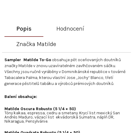
Popis
Hodnocení
Značka
Matilde
Sampler Matilde To-Go
obsahuje pět oceňovaných doutníků
značky Matilde v znovu uzavíratelném zavlhčovaném sáčku.
Všechny jsou ručně vyráběny v Dominikánské republice v továrně
Tabacalera Palma, kterou vlastní Jose „Jochy“ Blanco, třetí
generace pěstitelů tabáku a výrobců prémiových doutníků.
Balení obsahuje:
Matilde Oscura Robusto (5 1/4 × 50)
Tóny kakaa, espressa, cedru a smetany. Krycí list mexický San
Andrés Maduro, vázací list ekvádorská Sumatra, náplň DR,
Nikaragua, Pensylvánie.
Matilde Quadrata Robusto (5 1/4 × 50)