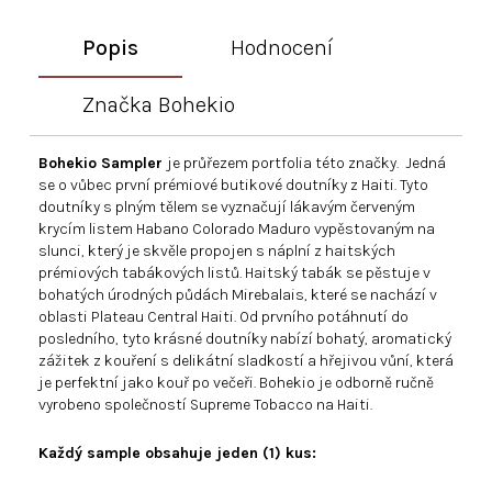
Popis
Hodnocení
Značka
Bohekio
Bohekio Sampler
je průřezem portfolia této značky. Jedná
se o vůbec první prémiové butikové doutníky z Haiti. Tyto
doutníky s plným tělem se vyznačují lákavým červeným
krycím listem Habano Colorado Maduro vypěstovaným na
slunci, který je skvěle propojen s náplní z haitských
prémiových tabákových listů. Haitský tabák se pěstuje v
bohatých úrodných půdách Mirebalais, které se nachází v
oblasti Plateau Central Haiti. Od prvního potáhnutí do
posledního, tyto krásné doutníky nabízí bohatý, aromatický
zážitek z kouření s delikátní sladkostí a hřejivou vůní, která
je perfektní jako kouř po večeři. Bohekio je odborně ručně
vyrobeno společností Supreme Tobacco na Haiti.
Každý sample obsahuje jeden (1) kus: