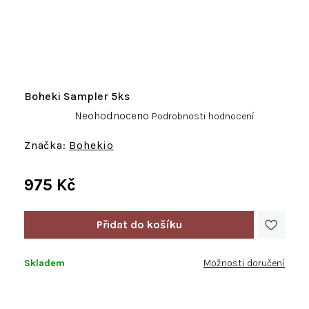
Boheki Sampler 5ks
Průměrné
Neohodnoceno
Podrobnosti hodnocení
hodnocení
produktu
Bohekio
je
0,0
975 Kč
z
5
Měrná
hvězdiček.
cena:
Skladem
Možnosti doručení