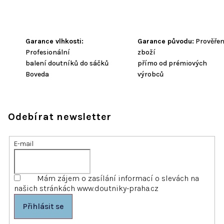
Garance vlhkosti:
Garance původu:
Prověře
Profesionální
zboží
balení doutníků do sáčků
přímo od prémiových
Boveda
výrobců
Odebírat newsletter
E-mail
Mám zájem o zasílání informací o slevách na
našich stránkách www.doutniky-praha.cz
Přihlásit se