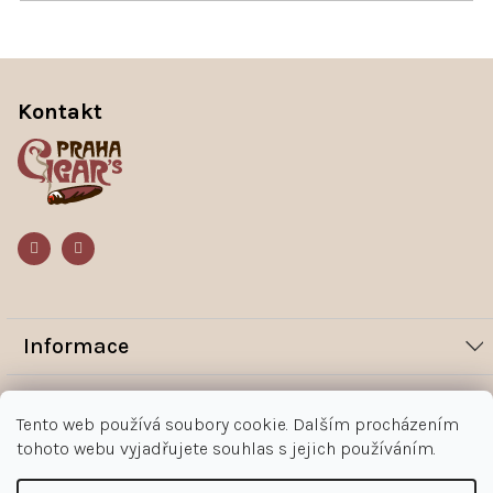
Z
á
p
Kontakt
a
t
í
Informace
Novinky
Vše o nákupu
Tento web používá soubory cookie. Dalším procházením
Magazín
tohoto webu vyjadřujete souhlas s jejich používáním.
Jak nakupovat
Kontakt
O nás
Obchodní podmínky