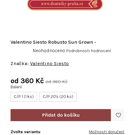
Valentino Siesto Robusto Sun Grown -
Průměrné
Neohodnoceno
Podrobnosti hodnocení
hodnocení
produktu
Valentino Siesto
je
0,0
od
360 Kč
z
od 360 Kč
5
Balení
Měrná
hvězdiček.
cena:
C/P 1 (1 ks)
C/P 20's (20 ks)
Zvolte variantu
Možnosti doručení