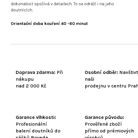
dokonalost spočívá v detailech. To se odráží i na jeho
doutnících.
Orientační doba kouření 40 -60 minut
Doprava zdarma:
Při
Osobní odběr:
Navštiv
nákupu
naši
nad 2 000 Kč
prodejnu v centru Pra
Garance vlhkosti:
Garance původu:
Profesionální
Prověřené zboží
balení doutníků do
přímo od prémiových
sáčků Boveda
výrobců