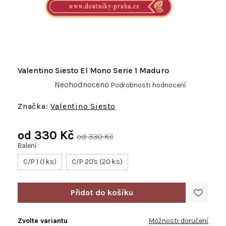
Valentino Siesto El Mono Serie 1 Maduro
Průměrné
Neohodnoceno
Podrobnosti hodnocení
hodnocení
produktu
Valentino Siesto
je
0,0
od
330 Kč
z
od 330 Kč
5
Balení
Měrná
hvězdiček.
cena:
C/P 1 (1 ks)
C/P 20's (20 ks)
Zvolte variantu
Možnosti doručení