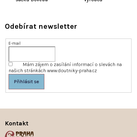
Odebírat newsletter
E-mail
Mám zájem o zasílání informací o slevách na
našich stránkách www.doutniky-praha.cz
Přihlásit se
Z
á
Kontakt
p
a