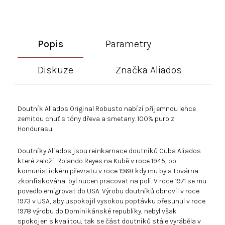
Popis
Parametry
Diskuze
Značka
Aliados
Doutník Aliados Original Robusto nabízí příjemnou lehce
zemitou chuť s tóny dřeva a smetany. 100% puro z
Hondurasu.
Doutníky Aliados jsou reinkarnace doutníků Cuba Aliados
které založil Rolando Reyes na Kubě v roce 1945, po
komunistickém převratu v roce 1968 kdy mu byla továrna
zkonfiskována byl nucen pracovat na poli. V roce 1971 se mu
povedlo emigrovat do USA. Výrobu doutníků obnovil v roce
1973 v USA, aby uspokojil vysokou poptávku přesunul v roce
1978 výrobu do Dominikánské republiky, nebyl však
spokojen s kvalitou, tak se část doutníků stále vyráběla v