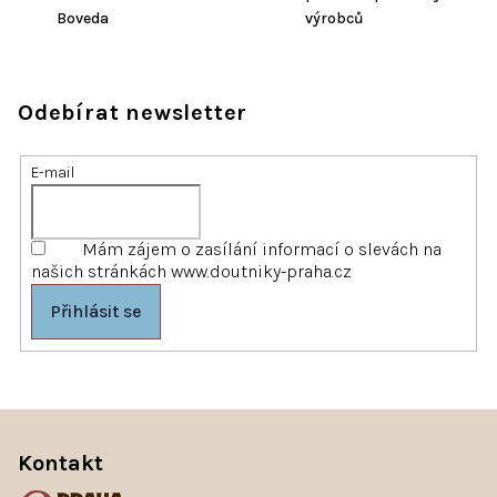
Boveda
výrobců
Odebírat newsletter
E-mail
Mám zájem o zasílání informací o slevách na
našich stránkách www.doutniky-praha.cz
Přihlásit se
Z
á
p
Kontakt
a