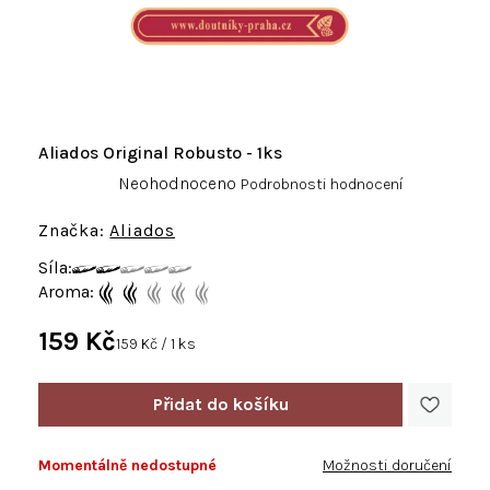
Aliados Original Robusto - 1ks
Průměrné
Neohodnoceno
Podrobnosti hodnocení
hodnocení
produktu
Aliados
je
Síla:
0,0
Aroma:
z
5
159 Kč
hvězdiček.
Měrná
159 Kč / 1 ks
cena:
Momentálně nedostupné
Možnosti doručení