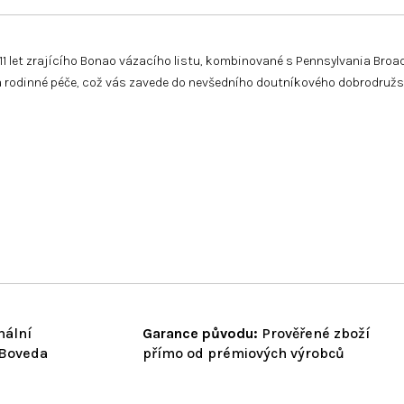
et zrajícího Bonao vázacího listu, kombinované s Pennsylvania Broadleaf
ce a rodinné péče, což vás zavede do nevšedního doutníkového dobrodruž
nální
Garance původu:
Prověřené zboží
 Boveda
přímo od prémiových výrobců