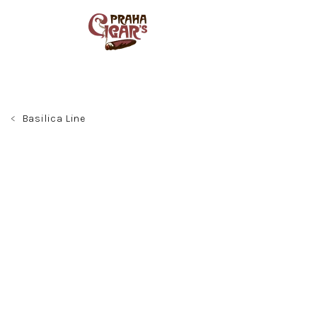
Přejít
na
obsah
Basilica Line