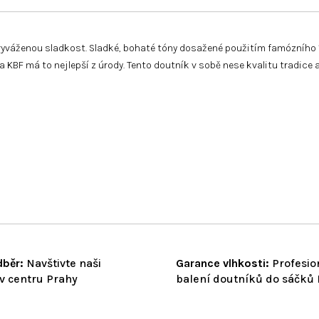
vyváženou sladkost. Sladké, bohaté tóny dosažené použitím famózního 11 l
rna KBF má to nejlepší z úrody. Tento doutník v sobě nese kvalitu tradi
běr:
Navštivte naši
Garance vlhkosti:
Profesio
v centru Prahy
balení doutníků do sáčků