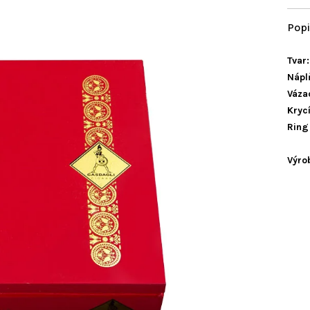
Tvar:
Nápl
Vázac
Krycí
Ring
Výro