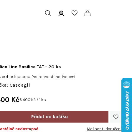
Hledat
Přihlášení
Nákupní
košík
lica Line Basilica "A" - 20 ks
růměrné
Neohodnoceno
Podrobnosti hodnocení
odnocení
Casdagli
roduktu
e
400 Kč
Měrná
6 400 Kč / 1 ks
,0
cena:
vězdiček.
ntálně nedostupné
Možnosti doručení