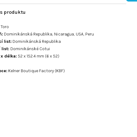
Toro
ň:
Dominikánská Republika, Nicaragua, USA, Peru
í list:
Dominikánská Republika
 list:
Dominikánské Cotui
 x délka:
52 x 152.4 mm (6 x 52)
bce:
Kelner Boutique Factory (KBF)