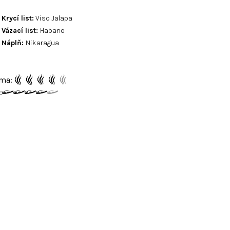
Krycí list:
Viso Jalapa
Vázací list:
Habano
Náplň:
Nikaragua
ma:
: