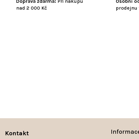
Doprava zdarma:
Při nákupu
Osobní od
nad 2 000 Kč
prodejnu 
Z
á
Informac
Kontakt
p