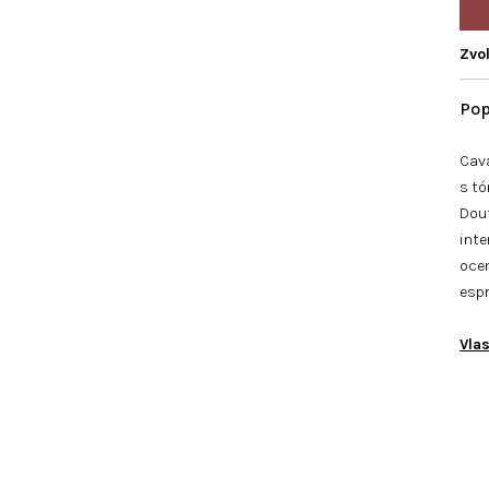
Zvol
Cava
s tó
Dout
inte
ocen
esp
Vlas