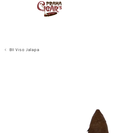
Přejít
na
obsah
BII Viso Jalapa