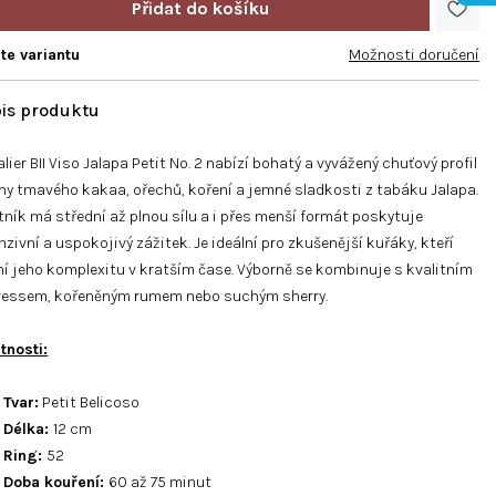
te variantu
Možnosti doručení
lier BII Viso Jalapa Petit No. 2 nabízí bohatý a vyvážený chuťový profil
ny tmavého kakaa, ořechů, koření a jemné sladkosti z tabáku Jalapa.
ník má střední až plnou sílu a i přes menší formát poskytuje
nzivní a uspokojivý zážitek. Je ideální pro zkušenější kuřáky, kteří
í jeho komplexitu v kratším čase. Výborně se kombinuje s kvalitním
ressem, kořeněným rumem nebo suchým sherry.
tnosti
:
Tvar:
Petit Belicoso
Délka:
12 cm
Ring:
52
Doba kouření:
60 až 75 minut