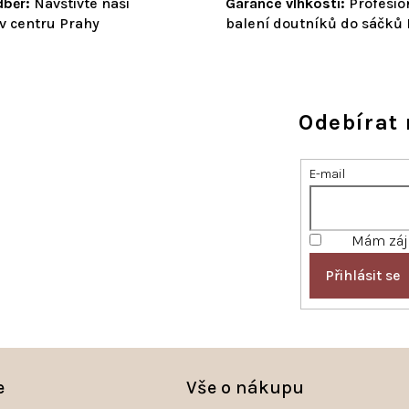
běr:
Navštivte naši
Garance vlhkosti:
Profesio
v centru Prahy
balení doutníků do sáčků
Odebírat 
E-mail
Mám záje
Přihlásit se
e
Vše o nákupu