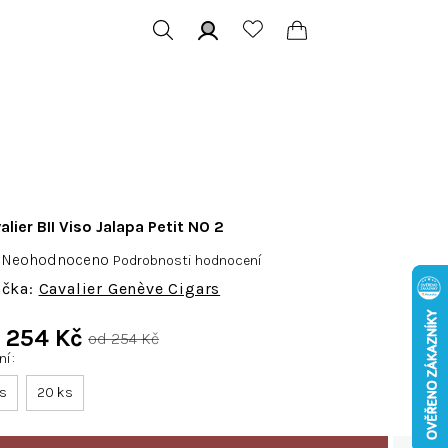
Hledat
Přihlášení
Nákupní
košík
alier BII Viso Jalapa Petit NO 2
Průměrné
Neohodnoceno
Podrobnosti hodnocení
hodnocení
Cavalier Genève Cigars
produktu
je
d
254 Kč
od 254 Kč
0,0
ení
Měrná
z
cena:
ks
20 ks
5
hvězdiček.