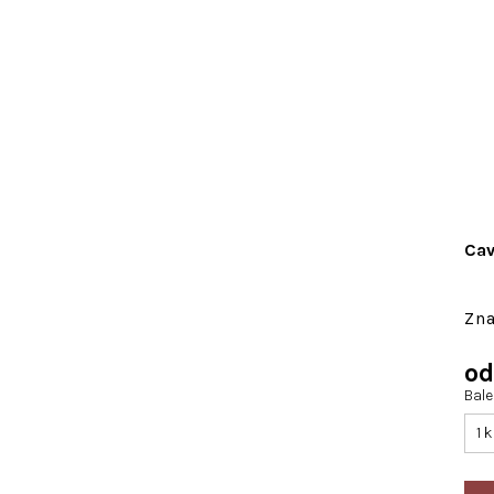
Cav
o
Bal
1 