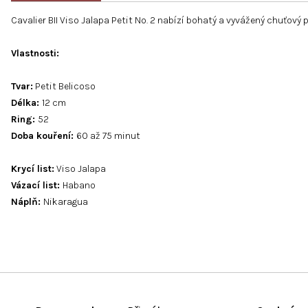
Cavalier BII Viso Jalapa Petit No. 2 nabízí bohatý a vyvážený chuťov
Vlastnosti
:
Tvar:
Petit Belicoso
Délka:
12 cm
Ring:
52
Doba kouření:
60 až 75 minut
Krycí list:
Viso Jalapa
Vázací list:
Habano
Náplň:
Nikaragua