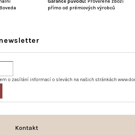
nální
Garance původu:
Prověřené zboží
 Boveda
přímo od prémiových výrobců
newsletter
m o zasílání informací o slevách na našich stránkách www.do
Kontakt