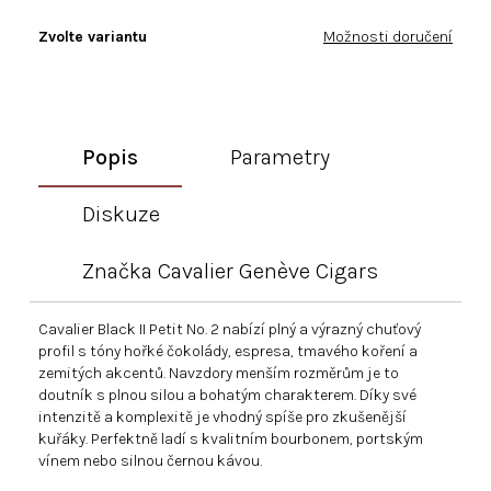
Zvolte variantu
Možnosti doručení
Popis
Parametry
Diskuze
Značka
Cavalier Genève Cigars
Cavalier Black II Petit No. 2 nabízí plný a výrazný chuťový
profil s tóny hořké čokolády, espresa, tmavého koření a
zemitých akcentů. Navzdory menším rozměrům je to
doutník s plnou silou a bohatým charakterem. Díky své
intenzitě a komplexitě je vhodný spíše pro zkušenější
kuřáky. Perfektně ladí s kvalitním bourbonem, portským
vínem nebo silnou černou kávou.