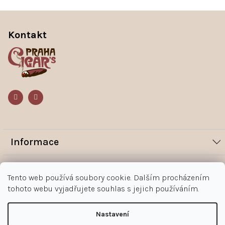
Z
á
p
Kontakt
a
t
í
Informace
Novinky
Vše o nákupu
Tento web používá soubory cookie. Dalším procházením
Magazín
tohoto webu vyjadřujete souhlas s jejich používáním.
Jak nakupovat
Kontakt
O nás
Obchodní podmínky
Kontakty
Nastavení
+420 602 383 998
Ochrana osobních údajů zákazníka
Copyright 2026
Doutníky Praha
. Všechna práva vyhrazena.