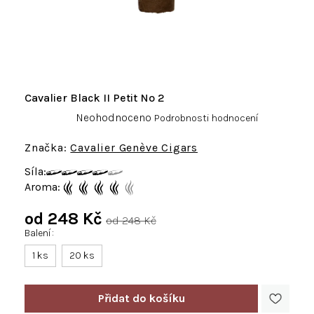
Cavalier Black II Petit No 2
Průměrné
Neohodnoceno
Podrobnosti hodnocení
hodnocení
produktu
Cavalier Genève Cigars
je
Síla:
0,0
Aroma:
z
5
od
248 Kč
hvězdiček.
od 248 Kč
Balení
Měrná
cena:
1 ks
20 ks