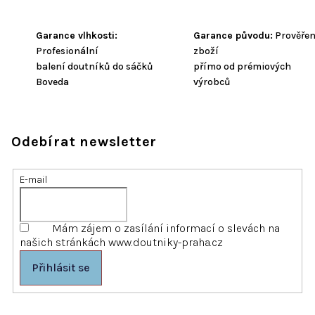
Garance vlhkosti:
Garance původu:
Prověře
Profesionální
zboží
balení doutníků do sáčků
přímo od prémiových
Boveda
výrobců
Odebírat newsletter
E-mail
Mám zájem o zasílání informací o slevách na
našich stránkách www.doutniky-praha.cz
Přihlásit se