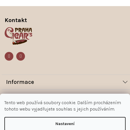
Z
á
p
Kontakt
a
t
í
Informace
Novinky
Vše o nákupu
Tento web používá soubory cookie. Dalším procházením
Magazín
tohoto webu vyjadřujete souhlas s jejich používáním.
Jak nakupovat
Kontakt
O nás
Obchodní podmínky
Kontakty
Nastavení
+420 602 383 998
Ochrana osobních údajů zákazníka
Copyright 2026
Doutníky Praha
. Všechna práva vyhrazena.