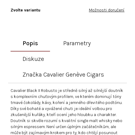
Zvolte variantu
Možnosti doručení
Popis
Parametry
Diskuze
Značka
Cavalier Genève Cigars
Cavalier Black II Robusto je středně silný až silnější doutník
s komplexním chuťovým profilem, ve kterém dominují tóny
tmavé čokolády, kávy, koření a jemného dřevitého podtónu.
Díky své bohaté a vyvážené chuti je ideální volbou pro
zkušenější kuřáky, kteří ocení jeho hloubku a charakter.
Doutník si skvěle rozumí s kvalitní single malt whisky nebo
silným espressem. Není určen úplným začátečníkům, ale
může být zajímavým krokem pro ty, kdo chtějí posunout