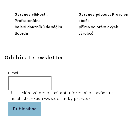
Garance vlhkosti:
Garance původu:
Prověře
Profesionální
zboží
balení doutníků do sáčků
přímo od prémiových
Boveda
výrobců
Odebírat newsletter
E-mail
Mám zájem o zasílání informací o slevách na
našich stránkách www.doutniky-praha.cz
Přihlásit se