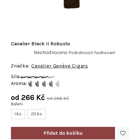
Cavalier Black II Robusto
Průměrné
Neohodnoceno
Podrobnosti hodnocení
hodnocení
produktu
Cavalier Genève Cigars
je
Síla:
0,0
Aroma:
z
5
od
266 Kč
hvězdiček.
od 266 Kč
Balení
Měrná
cena:
1 ks
20 ks