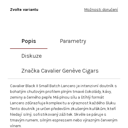
Zvolte variantu
Možnosti doručení
Popis
Parametry
Diskuze
Značka
Cavalier Genève Cigars
Cavalier Black II Small Batch Lancero je intenzivní doutník s
bohatým chuťovým profilem plným tmavé čokolády, kávy,
zeminy a černého pepře. Má plnou sílu a štíhlý formát
Lancero zdůrazňuje komplexitu a výraznost každého šluku.
Tento doutník je určen především zkušeným kuřákům, kteří
hledají silný, sofistikovaný zážitek. Skvěle se páruje s
tmavým rumem, silným espressem nebo výrazným červeným
vínem.