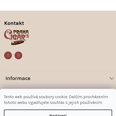
Z
á
p
Kontakt
a
t
í
Informace
Novinky
Vše o nákupu
Tento web používá soubory cookie. Dalším procházením
Magazín
tohoto webu vyjadřujete souhlas s jejich používáním.
Jak nakupovat
Kontakt
O nás
Obchodní podmínky
Kontakty
Nastavení