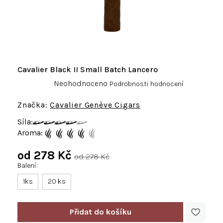
Cavalier Black II Small Batch Lancero
Průměrné
Neohodnoceno
Podrobnosti hodnocení
hodnocení
produktu
Cavalier Genève Cigars
je
Síla:
0,0
Aroma:
z
5
od
278 Kč
hvězdiček.
od 278 Kč
Balení
Měrná
cena:
1ks
20 ks