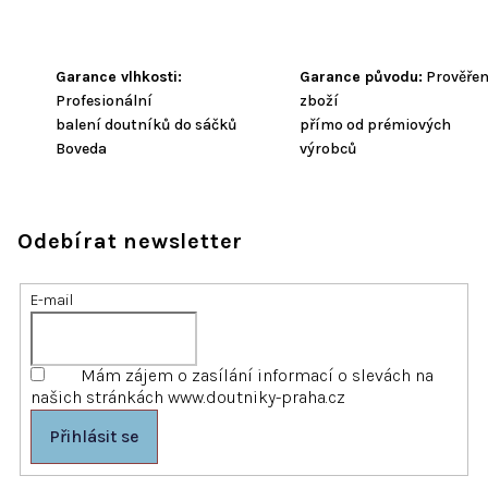
Garance vlhkosti:
Garance původu:
Prověře
Profesionální
zboží
balení doutníků do sáčků
přímo od prémiových
Boveda
výrobců
Odebírat newsletter
E-mail
Mám zájem o zasílání informací o slevách na
našich stránkách www.doutniky-praha.cz
Přihlásit se