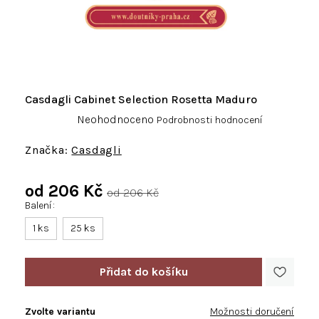
Casdagli Cabinet Selection Rosetta Maduro
Průměrné
Neohodnoceno
Podrobnosti hodnocení
hodnocení
produktu
Casdagli
je
0,0
od
206 Kč
z
od 206 Kč
5
Balení
Měrná
hvězdiček.
cena:
1 ks
25 ks
Zvolte variantu
Možnosti doručení