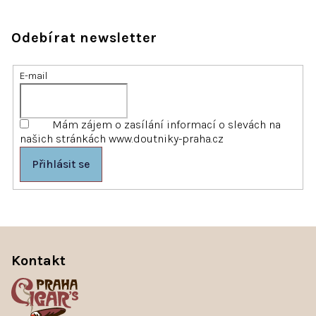
Odebírat newsletter
E-mail
Mám zájem o zasílání informací o slevách na
našich stránkách www.doutniky-praha.cz
Přihlásit se
Z
á
p
Kontakt
a
t
í