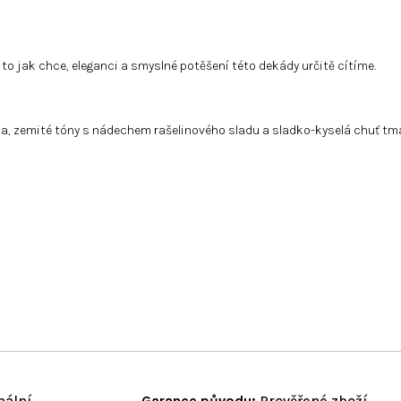
o jak chce, eleganci a smyslné potěšení této dekády určitě cítíme.
 zemité tóny s nádechem rašelinového sladu a sladko-kyselá chuť tmavé
nální
Garance původu:
Prověřené zboží