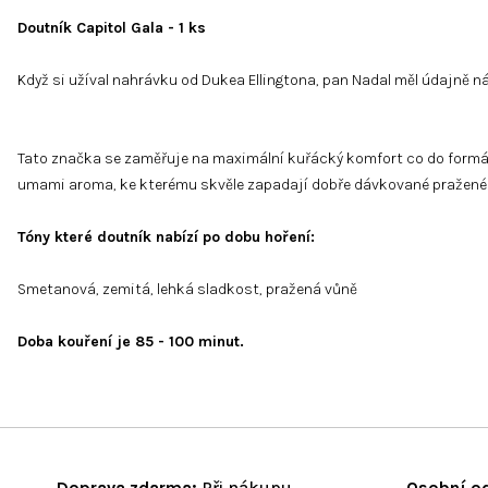
Doutník Capitol Gala - 1 ks
Když si užíval nahrávku od Dukea Ellingtona, pan Nadal měl údajně n
Tato značka se zaměřuje na maximální kuřácký komfort co do formátu
umami aroma, ke kterému skvěle zapadají dobře dávkované pražené a 
Tóny které doutník nabízí po dobu hoření:
Smetanová, zemitá, lehká sladkost, pražená vůně
Doba kouření je 85 - 100 minut.
Doprava zdarma:
Při nákupu
Osobní od