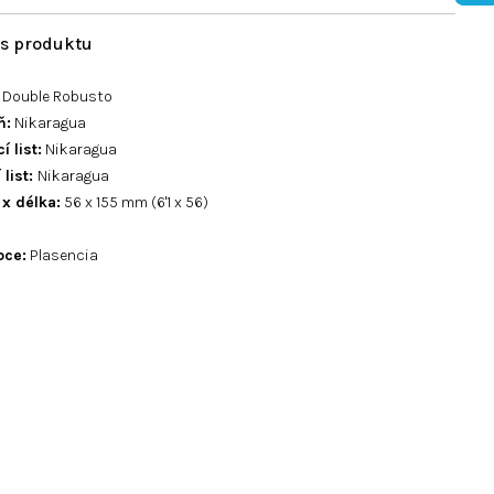
Double Robusto
ň:
Nikaragua
í list:
Nikaragua
 list:
Nikaragua
 x délka:
56 x 155 mm (6'1 x 56)
bce:
Plasencia