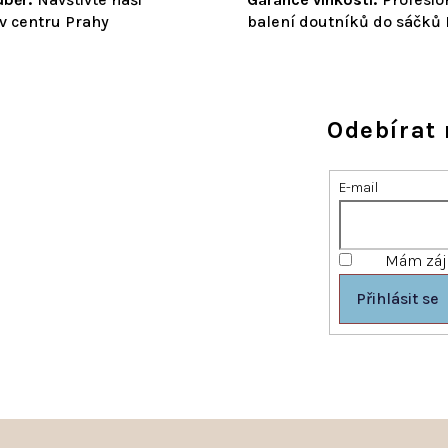
v centru Prahy
balení doutníků do sáčků
Odebírat 
E-mail
Mám záje
Přihlásit se