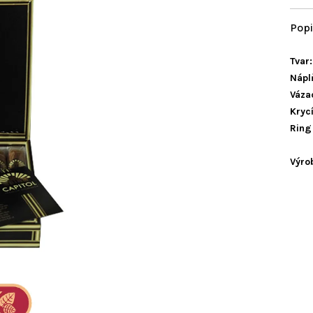
Tvar:
Nápl
Vázac
Krycí
Ring
Výro