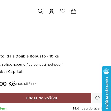
Hledat
Přihlášení
Nákupní
košík
tol Gala Double Robusto - 10 ks
růměrné
Neohodnoceno
Podrobnosti hodnocení
odnocení
Capitol
roduktu
e
100 Kč
Měrná
3 100 Kč / 1 ks
,0
cena:
vězdiček.
adem
Možnosti doručení