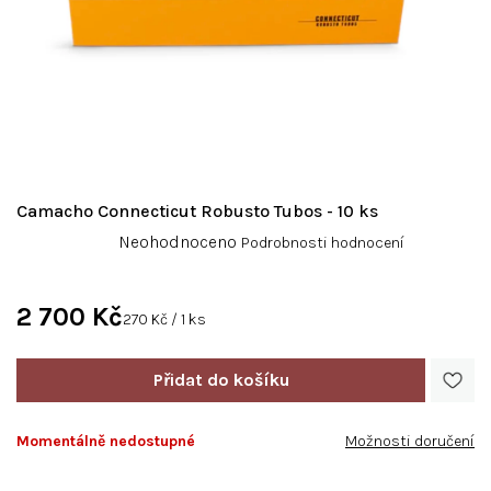
Camacho Connecticut Robusto Tubos - 10 ks
Průměrné
Neohodnoceno
Podrobnosti hodnocení
hodnocení
produktu
je
2 700 Kč
Měrná
270 Kč / 1 ks
0,0
cena:
z
5
hvězdiček.
Momentálně nedostupné
Možnosti doručení