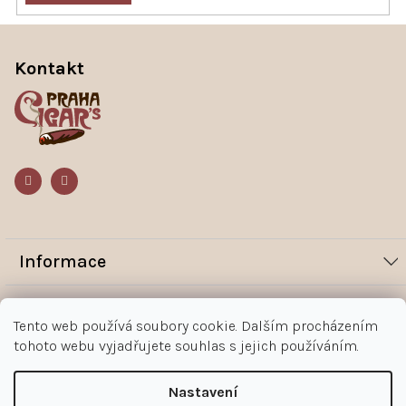
Z
á
Kontakt
p
a
t
í
Informace
Novinky
Vše o nákupu
Tento web používá soubory cookie. Dalším procházením
Magazín
tohoto webu vyjadřujete souhlas s jejich používáním.
Jak nakupovat
Kontakt
O nás
Obchodní podmínky
Kontakty
Nastavení
+420 602 383 998
Ochrana osobních údajů zákazníka