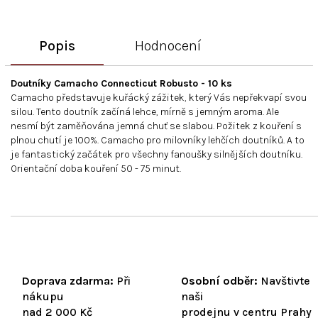
Popis
Hodnocení
Doutníky Camacho Connecticut Robusto - 10 ks
Camacho představuje kuřácký zážitek, který Vás nepřekvapí svou
silou. Tento doutník začíná lehce, mírně s jemným aroma. Ale
nesmí být zaměňována jemná chuť se slabou. Požitek z kouření s
plnou chutí je 100%. Camacho pro milovníky lehčích doutníků. A to
je fantastický začátek pro všechny fanoušky silnějších doutníku.
Orientační doba kouření 50 - 75 minut.
Doprava zdarma:
Při
Osobní odběr:
Navštivte
nákupu
naši
nad 2 000 Kč
prodejnu v centru Prahy