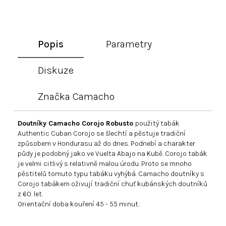
Popis
Parametry
Diskuze
Značka
Camacho
Doutníky Camacho Corojo Robusto
použitý tabák
Authentic Cuban Corojo se šlechtí a pěstuje tradiční
způsobem v Hondurasu až do dnes. Podnebí a charakter
půdy je podobný jako ve Vuelta Abajo na Kubě. Corojo tabák
je velmi citlivý s relativně malou úrodu. Proto se mnoho
pěstitelů tomuto typu tabáku vyhýbá. Camacho doutníky s
Corojo tabákem oživují tradiční chuť kubánských doutníků
z 60. let.
Orientační doba kouření 45 - 55 minut.