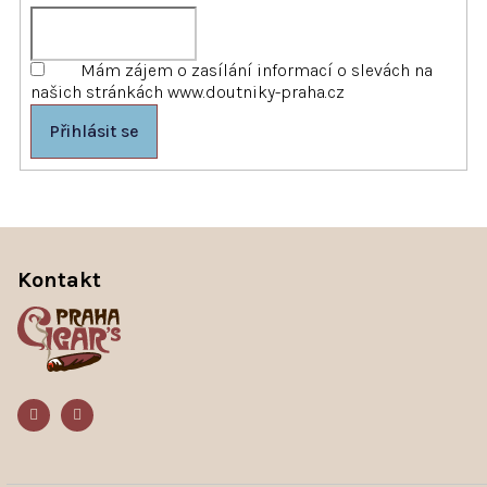
Mám zájem o zasílání informací o slevách na
našich stránkách www.doutniky-praha.cz
Přihlásit se
Z
á
p
Kontakt
a
t
í