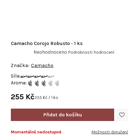
Camacho Corojo Robusto - 1 ks
Průměrné
Neohodnoceno
Podrobnosti hodnocení
hodnocení
produktu
Camacho
je
Síla:
0,0
Aroma:
z
5
255 Kč
hvězdiček.
Měrná
255 Kč / 1 ks
cena:
Momentálně nedostupné
Možnosti doručení