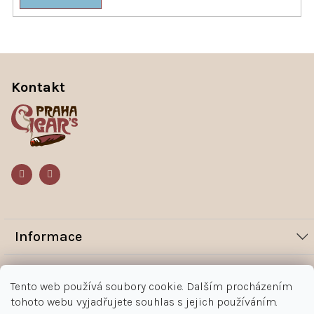
Z
á
p
Kontakt
a
t
í
Informace
Novinky
Vše o nákupu
Tento web používá soubory cookie. Dalším procházením
Magazín
tohoto webu vyjadřujete souhlas s jejich používáním.
Jak nakupovat
Kontakt
O nás