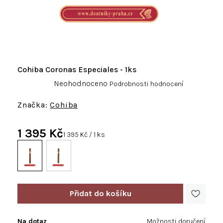
Cohiba Coronas Especiales - 1ks
Průměrné
Neohodnoceno
Podrobnosti hodnocení
hodnocení
produktu
Cohiba
je
0,0
1 395 Kč
z
Měrná
1 395 Kč / 1 ks
5
cena:
hvězdiček.
Na dotaz
Možnosti doručení