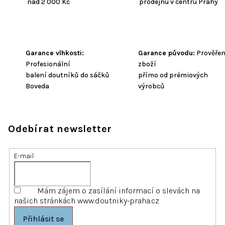
nad 2 000 Kč
prodejnu v centru Prahy
Garance vlhkosti:
Garance původu:
Prověře
Profesionální
zboží
balení doutníků do sáčků
přímo od prémiových
Boveda
výrobců
Odebírat newsletter
E-mail
Mám zájem o zasílání informací o slevách na
našich stránkách www.doutniky-praha.cz
Přihlásit se