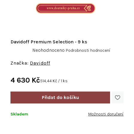
Davidoff Premium Selection - 9 ks
Průměrné
Neohodnoceno
Podrobnosti hodnocení
hodnocení
produktu
Davidoff
je
0,0
4 630 Kč
z
Měrná
514,44 Kč / 1 ks
5
cena:
hvězdiček.
Skladem
Možnosti doručení