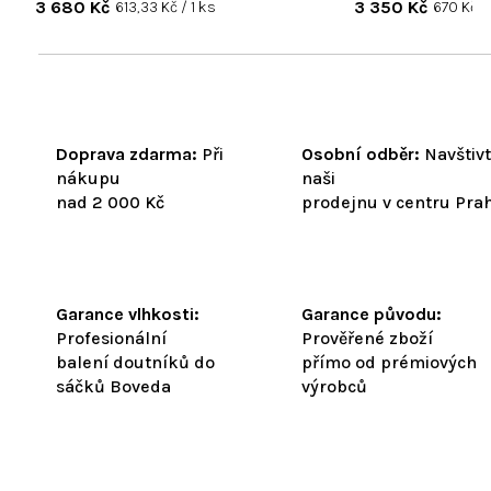
3 680 Kč
Měrná
3 350 Kč
Měrná
613,33 Kč / 1 ks
670 Kč / 
cena:
cena:
Doprava zdarma:
Při
Osobní odběr:
Navštiv
nákupu
naši
nad 2 000 Kč
prodejnu v centru Pra
Garance vlhkosti:
Garance původu:
Profesionální
Prověřené zboží
balení doutníků do
přímo od prémiových
sáčků Boveda
výrobců