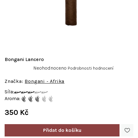
Bongani Lancero
Průměrné
Neohodnoceno
Podrobnosti hodnocení
hodnocení
produktu
Bongani - Afrika
je
Síla:
0,0
Aroma:
z
5
350 Kč
hvězdiček.
Měrná
cena: