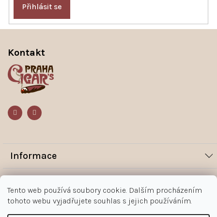
Přihlásit se
Z
á
p
Kontakt
a
t
í
Informace
Novinky
Vše o nákupu
Tento web používá soubory cookie. Dalším procházením
Magazín
tohoto webu vyjadřujete souhlas s jejich používáním.
Jak nakupovat
Kontakt
O nás