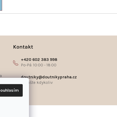
Kontakt
+420 602 383 998
a
doutniky@doutnikypraha.cz
ouhlasím
ř