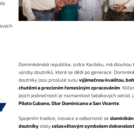
ždy
iových
Dominikánská republika, srdce Karibiku, má dlouhou t
výroby doutníků, která se dědí po generace. Dominik
doutníky jsou proslulé svou
výjimečnou kvalitou, bo
chutěmi a precizním řemeslným zpracováním
. Klíč
jejich jedinečnosti je rozmanitost tabákových odrůd, 
Piloto Cubano, Olor Dominicano a San Vicente
.
Spojením tradice, inovace a odbornosti se
dominikán
doutníky
staly
celosvětovým symbolem dokonalost