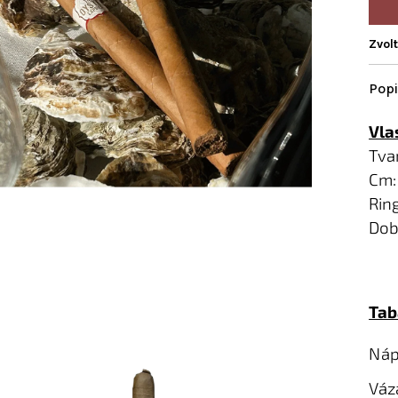
Zvol
Vla
Tvar
Cm:
Ring
Dob
Tab
Náp
Váza