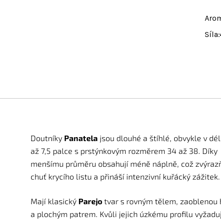
Aro
Síla:
Doutníky
Panatela
jsou dlouhé a štíhlé, obvykle v dé
až 7,5 palce s prstýnkovým rozměrem 34 až 38. Díky
menšímu průměru obsahují méně náplně, což zvýraz
chuť krycího listu a přináší intenzivní kuřácký zážitek.
Mají klasický
Parejo
tvar s rovným tělem, zaoblenou 
a plochým patrem. Kvůli jejich úzkému profilu vyžadu