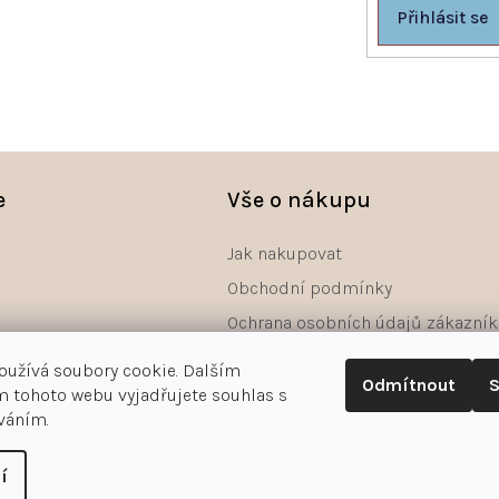
Přihlásit se
e
Vše o nákupu
Jak nakupovat
Obchodní podmínky
Ochrana osobních údajů zákazník
Reklamace
oužívá soubory cookie. Dalším
Odmítnout
S
Odstoupení od smlouvy - formulá
 tohoto webu vyjadřujete souhlas s
íváním.
í
astavení cookies