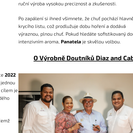
ruční výroba vysokou preciznost a zkušenosti.
Po zapálení si ihned všimnete, že chuť pochází hlavn
krycího listu, což prodlužuje dobu hoření a dodává
výraznou, plnou chuť. Pokud hledáte sofistikovaný do
intenzivním aroma,
Panatela
je skvělou volbou.
O Výrobně Doutníků Diaz and Ca
oce
2022
, jednou
 cílem je
ždého
ičemž