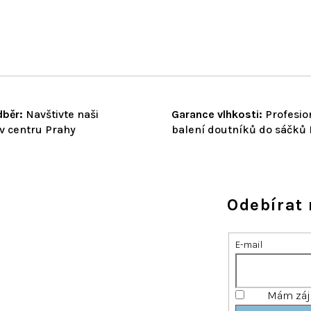
běr:
Navštivte naši
Garance vlhkosti:
Profesio
v centru Prahy
balení doutníků do sáčků
Odebírat 
E-mail
Mám záje