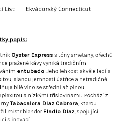
í List:
Ekvádorský Connecticut
tky popis:
tník
Oyster Express
s tóny smetany, ořechů
ehce pražené kávy vyniká tradičním
ováním
entubado
. Jeho lehkost skvěle ladí s
itou, slanou jemností ústřice a netradičně
ňuje bílé víno se střední až plnou
plexitou a nízkými tříslovinami. Pochází z
árny
Tabacalera Diaz Cabrera
, kterou
žil mistr blender
Eladio Diaz
, spojující
ici s inovací.