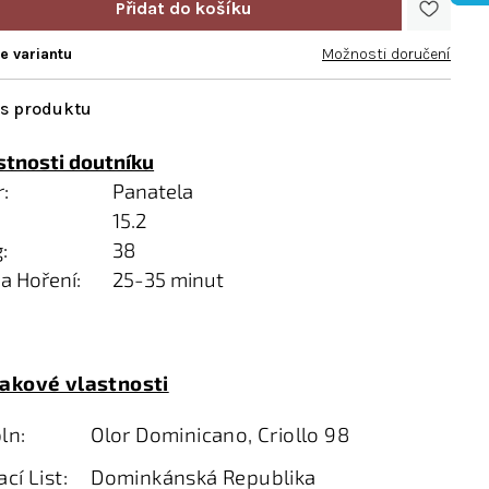
te variantu
Možnosti doručení
stnosti doutníku
:
Panatela
15.2
:
38
a Hoření:
25-35 minut
akové vlastnosti
ln:
Olor Dominicano, Criollo 98
cí List:
Dominkánská Republika