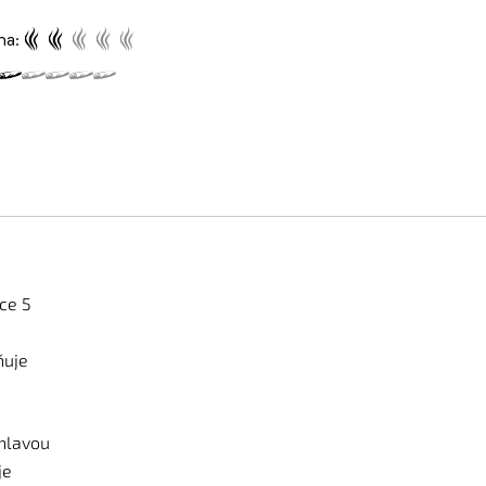
ma:
lce 5
ňuje
hlavou
je