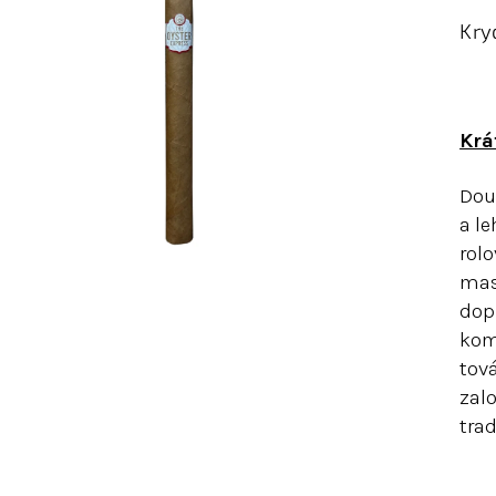
Kryc
Krá
Dou
a l
rol
mas
dopl
kom
tov
zalo
trad