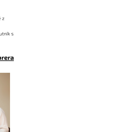
ě z
utník s
brera