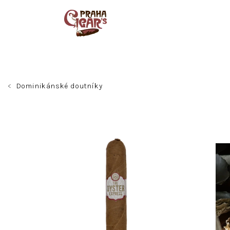
Přejít
na
obsah
Dominikánské doutníky