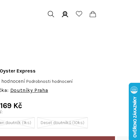
Hledat
Přihlášení
Nákupní
košík
Oyster Express
růměrné
1 hodnocení
Podrobnosti hodnocení
odnocení
Doutníky Praha
roduktu
e
d
169 Kč
,0
ní
Měrná
cena:
en doutník (1ks)
Deset doutníků (10ks)
vězdiček.