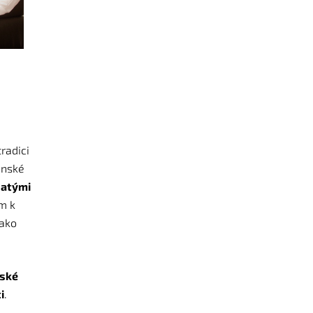
radici
ánské
hatými
em k
jako
ské
i
.