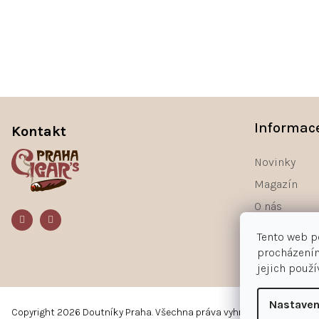
Z
á
Informac
Kontakt
p
a
Novinky
t
Magazín
í
O nás
Kontakty
Tento web p
procházením
jejich použ
Nastaven
Copyright 2026
Doutníky Praha
. Všechna práva vyhrazena.
Upravit n