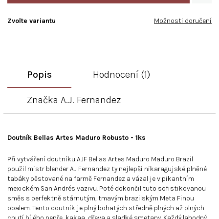
Zvolte variantu
Možnosti doručení
Popis
Hodnocení (1)
Značka
A.J. Fernandez
Doutník Bellas Artes Maduro Robusto - 1ks
Při vytváření doutníku AJF Bellas Artes Maduro Maduro Brazil
použil mistr blender AJ Fernandez ty nejlepší nikaragujské plněné
tabáky pěstované na farmě Fernandez a vázal je v pikantním
mexickém San Andrés vazivu. Poté dokončil tuto sofistikovanou
směs s perfektně stárnutým, tmavým brazilským Meta Finou
obalem. Tento doutník je plný bohatých středně plných až plných
chutí bílého pepře, kakaa, dřeva a sladké smetany. Každý lahodný