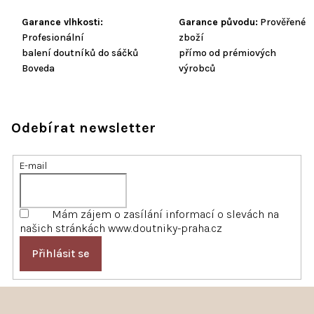
Garance vlhkosti:
Garance původu:
Prověřené
Profesionální
zboží
balení doutníků do sáčků
přímo od prémiových
Boveda
výrobců
Odebírat newsletter
E-mail
Mám zájem o zasílání informací o slevách na
našich stránkách www.doutniky-praha.cz
Přihlásit se
Z
á