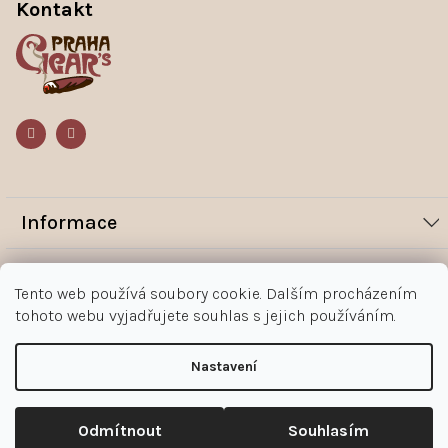
p
Kontakt
a
t
í
Informace
Novinky
Vše o nákupu
Tento web používá soubory cookie. Dalším procházením
Magazín
tohoto webu vyjadřujete souhlas s jejich používáním.
Jak nakupovat
Kontakt
O nás
Obchodní podmínky
Kontakty
Nastavení
+420 602 383 998
Ochrana osobních údajů zákazníka
Copyright 2026
Doutníky Praha
. Všechna práva vyhrazena.
Upravit nastavení cookies
Reklamace
Odmítnout
Souhlasím
doutniky@doutnikypraha.cz
Odstoupení od smlouvy - formulář
Shoptet
|
mime digital