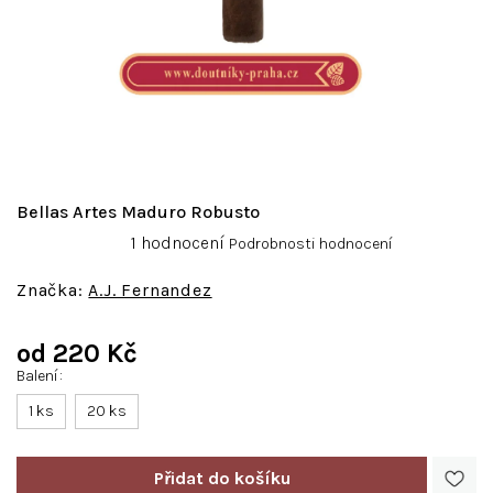
Bellas Artes Maduro Robusto
Průměrné
1 hodnocení
Podrobnosti hodnocení
hodnocení
produktu
A.J. Fernandez
je
5,0
od
220 Kč
z
5
Balení
Měrná
hvězdiček.
cena:
1 ks
20 ks