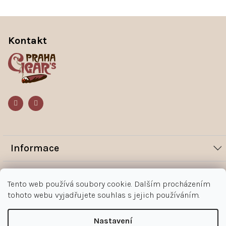
Z
á
Kontakt
p
a
t
í
Informace
Novinky
Vše o nákupu
Tento web používá soubory cookie. Dalším procházením
Magazín
tohoto webu vyjadřujete souhlas s jejich používáním.
Jak nakupovat
Kontakt
O nás
Obchodní podmínky
Kontakty
Nastavení
+420 602 383 998