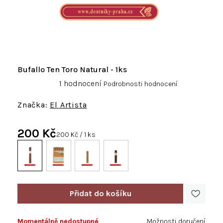
Bufallo Ten Toro Natural - 1ks
Průměrné
1 hodnocení
Podrobnosti hodnocení
hodnocení
produktu
El Artista
je
5,0
200 Kč
z
Měrná
200 Kč / 1 ks
5
cena:
hvězdiček.
Momentálně nedostupné
Možnosti doručení