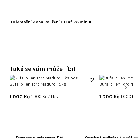
Orientační doba kouření 60 až 75 minut.
Také se vám může líbit
Bufallo Ten Toro Maduro - 5ks
Bufallo Ten Toro Nat
1 000 Kč
Měrná
1 000 Kč
Měrná
1 000 Kč / 1 ks
1 000 Kč 
cena:
cena:
Doprava zdarma:
Při
Osobní odběr:
Navštiv