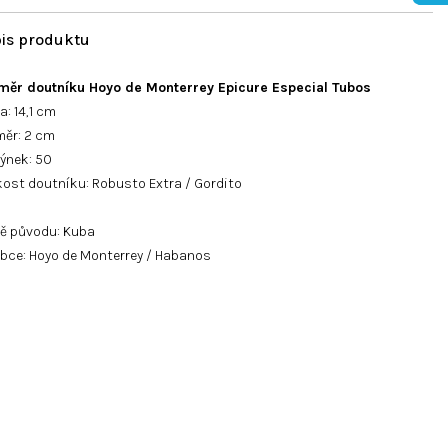
měr doutníku
Hoyo de Monterrey Epicure Especial Tubos
a: 14,1 cm
měr: 2 cm
ýnek: 50
kost doutníku: Robusto Extra / Gordito
ě původu: Kuba
bce: Hoyo de Monterrey / Habanos