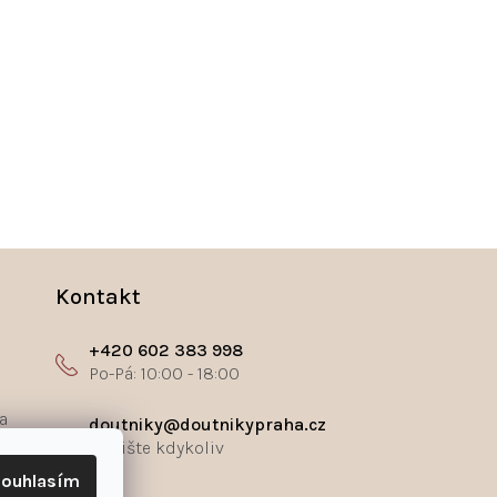
Kontakt
+420 602 383 998
a
doutniky@doutnikypraha.cz
ouhlasím
ř