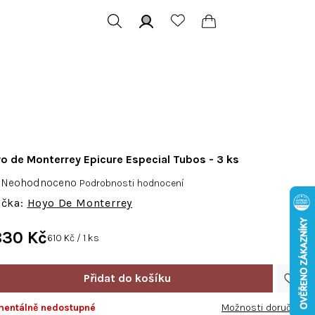
Hledat
Přihlášení
Nákupní
košík
o de Monterrey Epicure Especial Tubos - 3 ks
Průměrné
Neohodnoceno
Podrobnosti hodnocení
hodnocení
Hoyo De Monterrey
produktu
je
830 Kč
Měrná
610 Kč / 1 ks
0,0
cena:
z
5
hvězdiček.
entálně nedostupné
Možnosti doručení