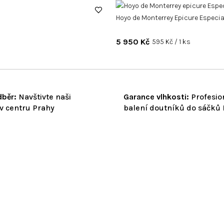
Hoyo de Monterrey Epicure Especial
5 950 Kč
Měrná
595 Kč / 1 ks
cena:
běr:
Navštivte naši
Garance vlhkosti:
Profesio
v centru Prahy
balení doutníků do sáčků