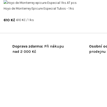
Hoyo de Monterrey Epicure Especial Tubos - 1 ks
610 Kč
Měrná
610 Kč / 1 ks
cena:
Doprava zdarma:
Při nákupu
Osobní od
nad 2 000 Kč
prodejnu 