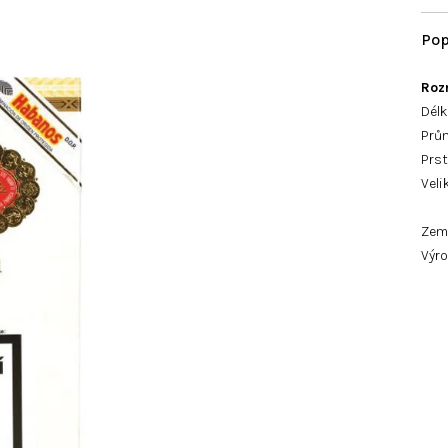
Roz
Délk
Prů
Prst
Veli
Zem
Výro