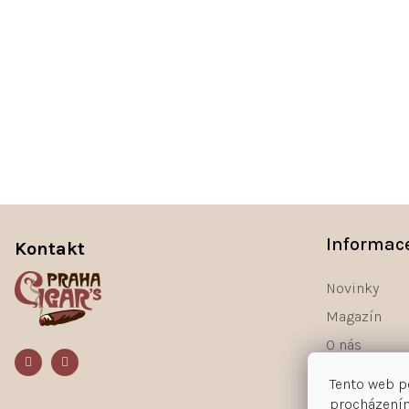
Z
á
Informac
Kontakt
p
a
Novinky
t
Magazín
í
O nás
Kontakty
Tento web p
procházením