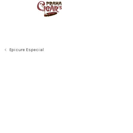
Přejít
na
obsah
Epicure Especial