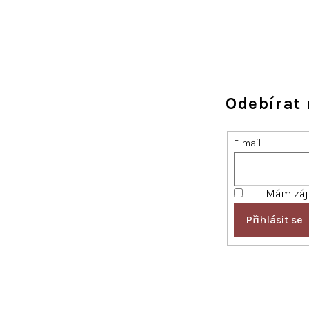
Odebírat 
E-mail
Mám záje
Přihlásit se