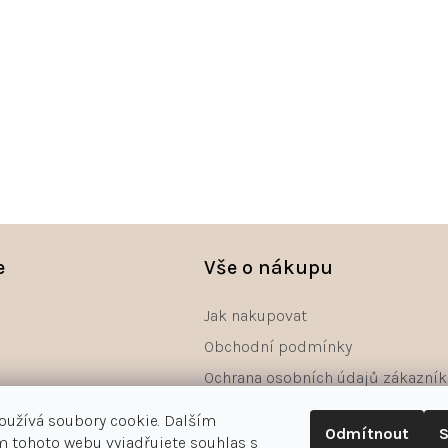
e
Vše o nákupu
Jak nakupovat
Obchodní podmínky
Ochrana osobních údajů zákazník
Reklamace
oužívá soubory cookie. Dalším
Odmítnout
S
Odstoupení od smlouvy - formulá
 tohoto webu vyjadřujete souhlas s