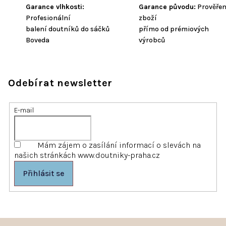
Garance vlhkosti:
Garance původu:
Prověře
Profesionální
zboží
balení doutníků do sáčků
přímo od prémiových
Boveda
výrobců
Odebírat newsletter
E-mail
Mám zájem o zasílání informací o slevách na
našich stránkách www.doutniky-praha.cz
Přihlásit se
Z