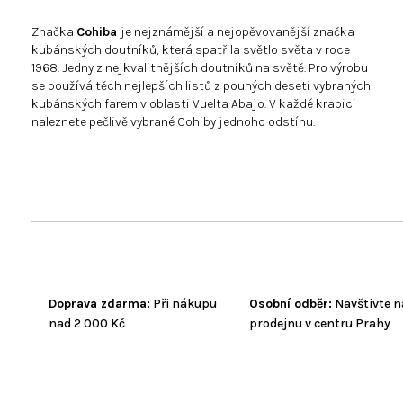
Značka
Cohiba
je nejznámější a nejopěvovanější značka
kubánských doutníků, která spatřila světlo světa v roce
1968. Jedny z nejkvalitnějších doutníků na světě. Pro výrobu
se používá těch nejlepších listů z pouhých deseti vybraných
kubánských farem v oblasti Vuelta Abajo. V každé krabici
naleznete pečlivě vybrané Cohiby jednoho odstínu.
Doprava zdarma:
Při nákupu
Osobní odběr:
Navštivte n
nad 2 000 Kč
prodejnu v centru Prahy