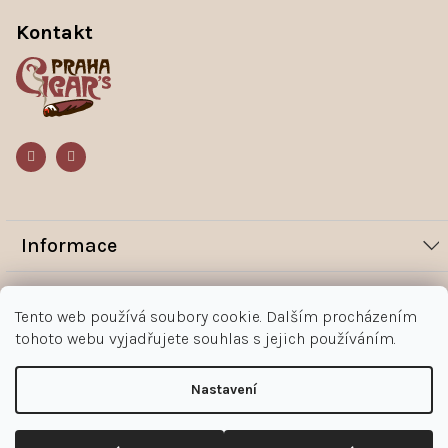
á
p
Kontakt
a
t
í
Informace
Novinky
Vše o nákupu
Tento web používá soubory cookie. Dalším procházením
Magazín
tohoto webu vyjadřujete souhlas s jejich používáním.
Jak nakupovat
Kontakt
O nás
Obchodní podmínky
Kontakty
Nastavení
+420 602 383 998
Ochrana osobních údajů zákazníka
Copyright 2026
Doutníky Praha
. Všechna práva vyhrazena.
Upravit nastavení cookies
Reklamace