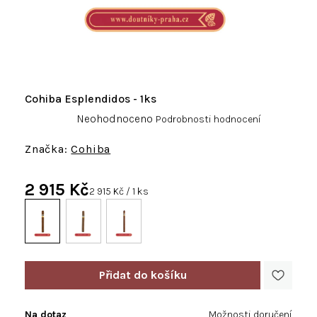
Cohiba Esplendidos - 1ks
Průměrné
Neohodnoceno
Podrobnosti hodnocení
hodnocení
produktu
Cohiba
je
0,0
2 915 Kč
z
Měrná
2 915 Kč / 1 ks
5
cena:
hvězdiček.
Na dotaz
Možnosti doručení