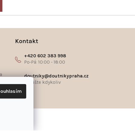
Kontakt
+420 602 383 998
a
doutniky@doutnikypraha.cz
ouhlasím
ř