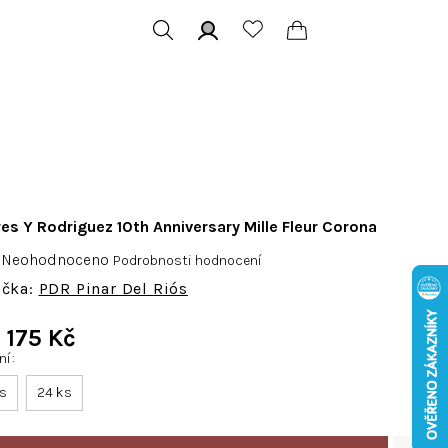
Hledat
Přihlášení
Nákupní
košík
res Y Rodriguez 10th Anniversary Mille Fleur Corona
Průměrné
Neohodnoceno
Podrobnosti hodnocení
hodnocení
PDR Pinar Del Riós
produktu
je
d
175 Kč
0,0
ení
Měrná
z
cena:
ks
24 ks
5
hvězdiček.