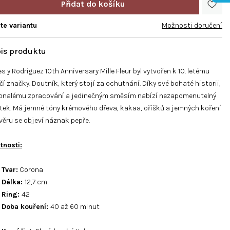
te variantu
Možnosti doručení
es y Rodriguez 10th Anniversary Mille Fleur byl vytvořen k 10. letému
čí značky. Doutník, který stojí za ochutnání. Díky své bohaté historii,
onalému zpracování a jedinečným směsím nabízí nezapomenutelný
tek. Má jemné tóny krémového dřeva, kakaa, oříšků a jemných koření
věru se objeví náznak pepře.
tnosti
:
Tvar:
Corona
Délka:
12,7 cm
Ring:
42
Doba kouření:
40 až 60 minut