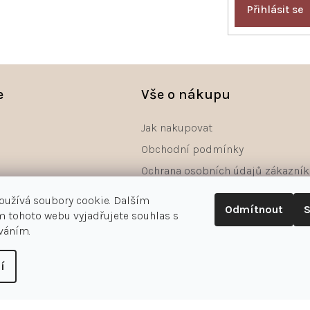
Přihlásit se
e
Vše o nákupu
Jak nakupovat
Obchodní podmínky
Ochrana osobních údajů zákazník
Reklamace
oužívá soubory cookie. Dalším
Odmítnout
S
Odstoupení od smlouvy - formulá
 tohoto webu vyjadřujete souhlas s
íváním.
í
astavení cookies