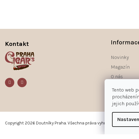
Z
á
Informac
Kontakt
p
a
Novinky
t
Magazín
í
O nás
Kontakty
Tento web p
procházením
jejich použ
Nastaven
Copyright 2026
Doutníky Praha
. Všechna práva vyhrazena.
Upravit n
Používáme
ověření věku Adulto