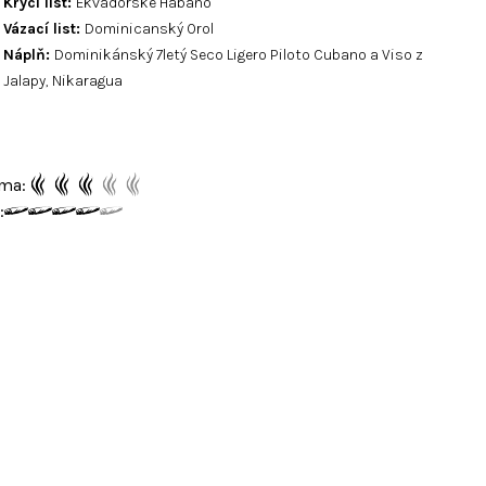
Krycí list:
Ekvádorské Habano
Vázací list:
Dominicanský Orol
Náplň:
Dominikánský 7letý Seco Ligero Piloto Cubano a Viso z
Jalapy, Nikaragua
ma:
: