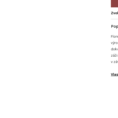
Zvol
Flor
výro
dok
záži
v zá
Vlas