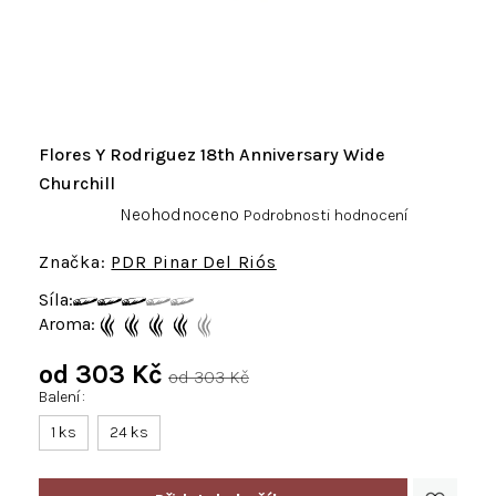
Flores Y Rodriguez 18th Anniversary Wide
Churchill
Průměrné
Neohodnoceno
Podrobnosti hodnocení
hodnocení
produktu
PDR Pinar Del Riós
je
Síla:
0,0
Aroma:
z
5
od
303 Kč
hvězdiček.
od 303 Kč
Balení
Měrná
cena:
1 ks
24 ks