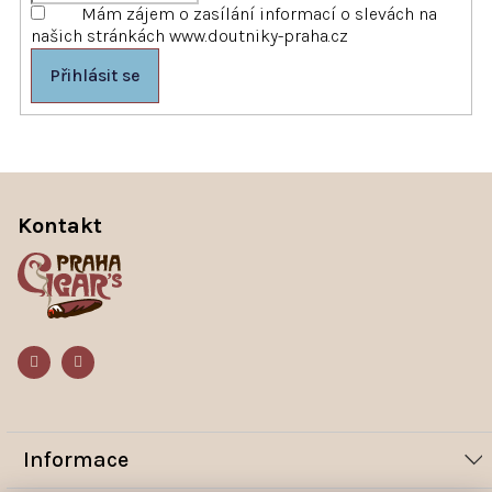
Mám zájem o zasílání informací o slevách na
našich stránkách www.doutniky-praha.cz
Přihlásit se
Z
á
Kontakt
p
a
t
í
Informace