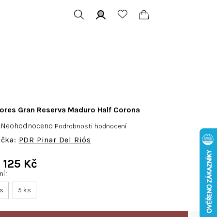
Hledat
Přihlášení
Nákupní
košík
lores Gran Reserva Maduro Half Corona
Průměrné
Neohodnoceno
Podrobnosti hodnocení
hodnocení
PDR Pinar Del Riós
produktu
je
d
125 Kč
0,0
ení
Měrná
z
cena:
ks
5 ks
5
hvězdiček.