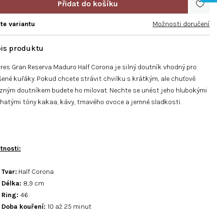
te variantu
Možnosti doručení
ores Gran Reserva Maduro Half Corona je silný doutník vhodný pro
ené kuřáky. Pokud chcete strávit chvilku s krátkým, ale chuťově
zným doutníkem budete ho milovat. Nechte se unést jeho hlubokými
hatými tóny kakaa, kávy, tmavého ovoce a jemné sladkosti.
tnosti:
Tvar:
Half Corona
Délka:
8,9 cm
Ring:
46
Doba kouření:
10 až 25 minut