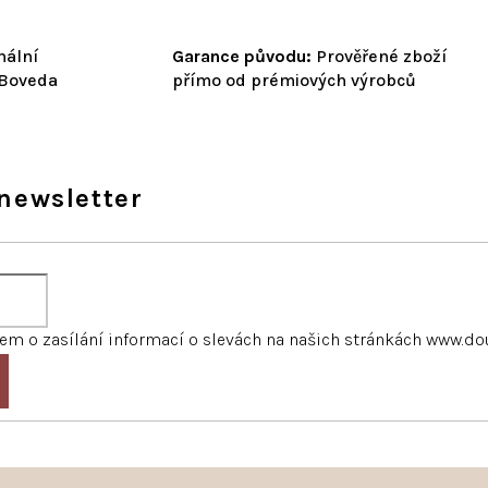
nální
Garance původu:
Prověřené zboží
 Boveda
přímo od prémiových výrobců
newsletter
m o zasílání informací o slevách na našich stránkách www.do