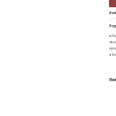
Zvol
A.Fl
zkuš
výra
a bo
Vlas