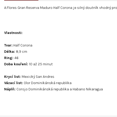
A.Flores Gran Reserva Maduro Half Corona je silný doutník vhodný p
Vlastnosti:
Tvar:
Half Corona
Délka:
8,9 cm
Ring:
46
Doba kouření:
10 až 25 minut
Krycí list:
Mexický San Andres
Vázací list:
Olor Dominikánská republika
Náplň:
Corojo Dominikánská republika a Habano Nikaragua