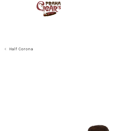
Přejít
na
obsah
Half Corona