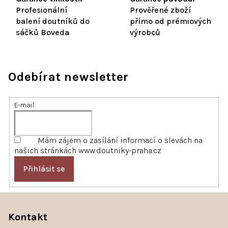
Profesionální
Prověřené zboží
balení doutníků do
přímo od prémiových
sáčků Boveda
výrobců
Odebírat newsletter
E-mail
Mám zájem o zasílání informací o slevách na
našich stránkách www.doutniky-praha.cz
Přihlásit se
Z
á
Kontakt
p