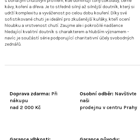
s bohatým chuťovým profilem, kde dominují tóny čokolády, černé
kávy, koření a dřeva. Je to středně silný až silnější doutník, který si
udrží komplexitu a vyváženost po celou dobu kouření. Díky své
sofistikované chuti je ideální pro zkušenější kuřáky, kteří ocení
hloubku a vrstvenost chutí. Zaujme ale i pokročilé nadšence
hledající kvalitní doutník s charakterem a hlubším významem –
navíc je součástí série podporující charitativní účely svobodných
zednářů.
Doprava zdarma:
Při
Osobní odběr:
Navštivte
nákupu
naši
nad 2 000 Kč
prodejnu v centru Prahy
Garance vlhkosti:
Garance původu: