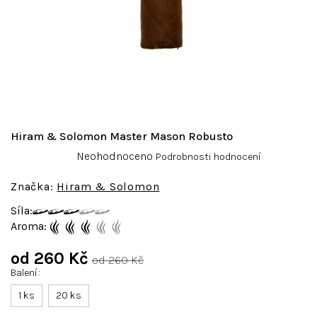
Hiram & Solomon Master Mason Robusto
Průměrné
Neohodnoceno
Podrobnosti hodnocení
hodnocení
produktu
Hiram & Solomon
je
Síla:
0,0
Aroma:
z
5
od
260 Kč
hvězdiček.
od 260 Kč
Balení
Měrná
cena:
1 ks
20 ks