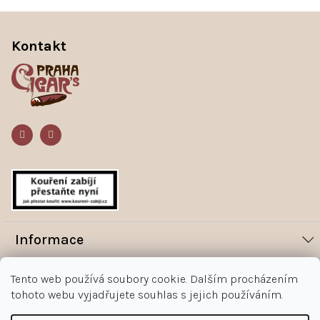
Z
á
Kontakt
p
a
t
í
Informace
Novinky
Vše o nákupu
Tento web používá soubory cookie. Dalším procházením
Magazín
tohoto webu vyjadřujete souhlas s jejich používáním.
Jak nakupovat
Kontakt
O nás