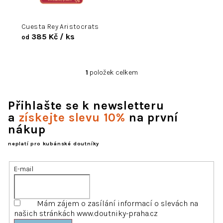
d
u
Cuesta Rey Aristocrats
k
385 Kč
/ ks
od
t
ů
1
položek celkem
O
v
l
Přihlašte se k newsletteru
á
d
a
získejte slevu 10%
na první
a
nákup
c
í
neplatí pro kubánské doutníky
p
r
E-mail
v
k
y
Mám zájem o zasílání informací o slevách na
v
našich stránkách www.doutniky-praha.cz
ý