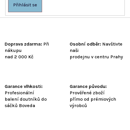
p
Přihlásit se
i
s
u
Doprava zdarma:
Při
Osobní odběr:
Navštivte
nákupu
naši
nad 2 000 Kč
prodejnu v centru Prahy
Garance vlhkosti:
Garance původu:
Profesionální
Prověřené zboží
balení doutníků do
přímo od prémiových
sáčků Boveda
výrobců