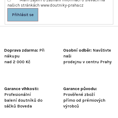
v
našich stránkách www.doutniky-praha.cz
ý
p
Přihlásit se
i
s
u
Doprava zdarma:
Při
Osobní odběr:
Navštivte
nákupu
naši
nad 2 000 Kč
prodejnu v centru Prahy
Garance vlhkosti:
Garance původu:
Profesionální
Prověřené zboží
balení doutníků do
přímo od prémiových
sáčků Boveda
výrobců