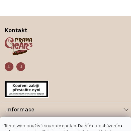
Z
á
Kontakt
p
a
t
í
Informace
Novinky
Vše o nákupu
Tento web používá soubory cookie. Dalším procházením