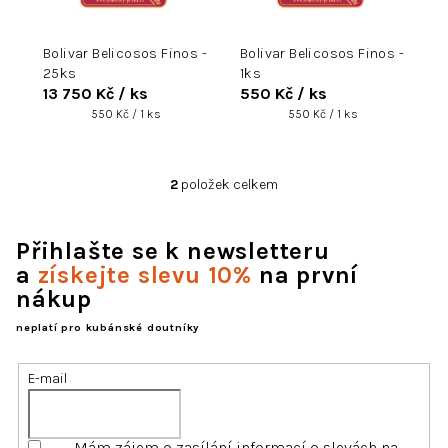
d
u
Bolivar Belicosos Finos -
Bolivar Belicosos Finos -
k
25ks
1ks
t
13 750 Kč
/ ks
550 Kč
/ ks
ů
Měrná
Měrná
550 Kč / 1 ks
550 Kč / 1 ks
cena:
cena:
2
položek celkem
O
v
l
Přihlašte se k newsletteru
á
d
a
získejte slevu 10%
na první
a
nákup
c
í
neplatí pro kubánské doutníky
p
r
E-mail
v
k
y
Mám zájem o zasílání informací o slevách na