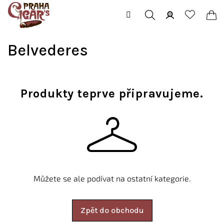
Přejít
na
obsah
Hledat
Přihlášení
Ná
Belvederes
koš
Produkty teprve připravujeme.
Můžete se ale podívat na ostatní kategorie.
Zpět do obchodu