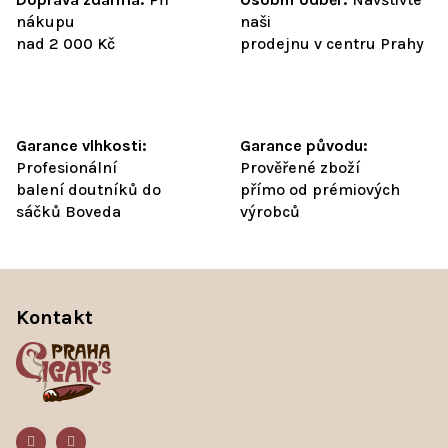
nákupu
naši
nad 2 000 Kč
prodejnu v centru Prahy
Garance vlhkosti:
Garance původu:
Profesionální
Prověřené zboží
balení doutníků do
přímo od prémiových
sáčků Boveda
výrobců
Z
á
Kontakt
p
a
t
í