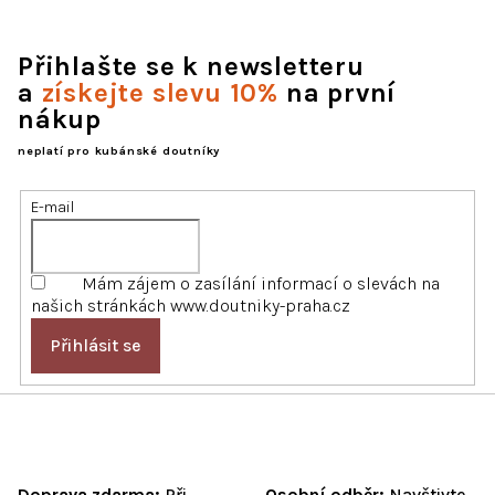
Přihlašte se k newsletteru
a
získejte slevu 10%
na první
nákup
neplatí pro kubánské doutníky
E-mail
Mám zájem o zasílání informací o slevách na
našich stránkách www.doutniky-praha.cz
Přihlásit se
Doprava zdarma:
Při
Osobní odběr:
Navštivte