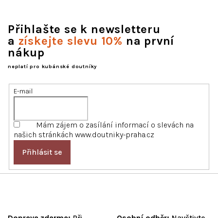
Přihlašte se k newsletteru
a
získejte slevu 10%
na první
nákup
neplatí pro kubánské doutníky
E-mail
Mám zájem o zasílání informací o slevách na
našich stránkách www.doutniky-praha.cz
Přihlásit se
Doprava zdarma:
Při
Osobní odběr:
Navštivte