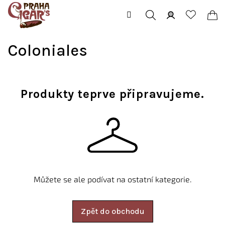
Přejít
na
obsah
Hledat
Přihlášení
Ná
Coloniales
koš
Produkty teprve připravujeme.
Můžete se ale podívat na ostatní kategorie.
Zpět do obchodu