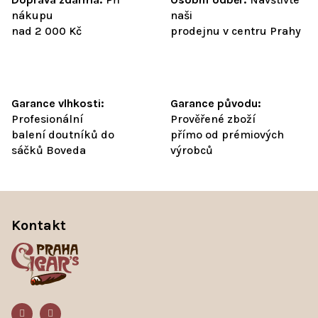
nákupu
naši
nad 2 000 Kč
prodejnu v centru Prahy
Garance vlhkosti:
Garance původu:
Profesionální
Prověřené zboží
balení doutníků do
přímo od prémiových
sáčků Boveda
výrobců
Z
á
Kontakt
p
a
t
í