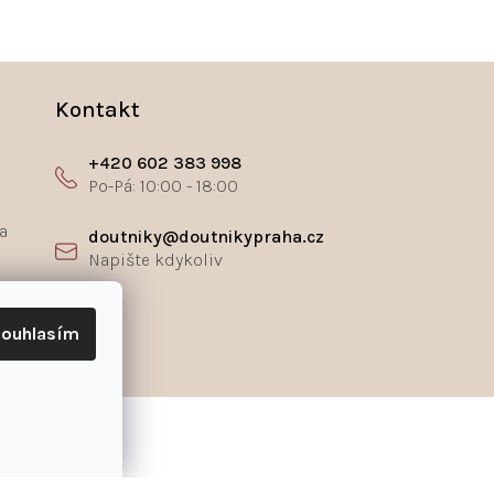
Kontakt
+420 602 383 998
a
doutniky@doutnikypraha.cz
ř
ouhlasím