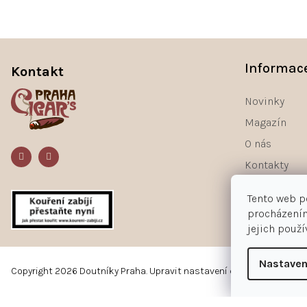
Z
á
Informac
Kontakt
p
a
Novinky
t
Magazín
í
O nás
Kontakty
Tento web p
procházením
jejich použ
Nastaven
Copyright 2026
Doutníky Praha
.
Upravit nastavení cookies
Používáme
ověření věku Adulto