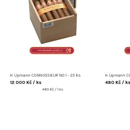
r
o
d
u
k
t
ů
H. Upmann CONNOSSIEUR NO.1 - 25 ks
H. Upmann CO
12 000 Kč
/ ks
480 Kč
/ k
Měrná
480 Kč / 1 ks
cena: