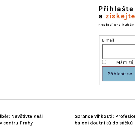
á
d
Přihlašte
a
a
získejt
c
í
neplatí pro kubán
p
r
E-mail
v
k
y
v
Mám záje
ý
p
Přihlásit se
i
s
u
běr:
Navštivte naši
Garance vlhkosti:
Profesio
v centru Prahy
balení doutníků do sáčků