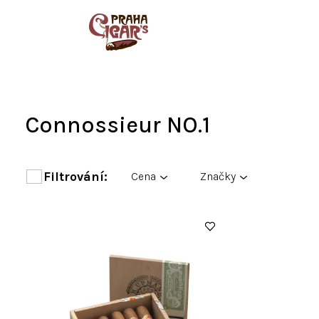
Přejít
na
obsah
Connossieur NO.1
Cena
Značky
V
ý
p
i
s
p