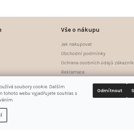
e
Vše o nákupu
Jak nakupovat
Obchodní podmínky
Ochrana osobních údajů zákazník
Reklamace
Odstoupení od smlouvy - formulá
oužívá soubory cookie. Dalším
Odmítnout
S
 tohoto webu vyjadřujete souhlas s
íváním.
í