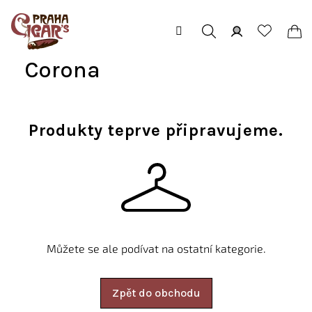
Přejít
na
obsah
Hledat
Přihlášení
Ná
Corona
koš
Produkty teprve připravujeme.
Můžete se ale podívat na ostatní kategorie.
Zpět do obchodu