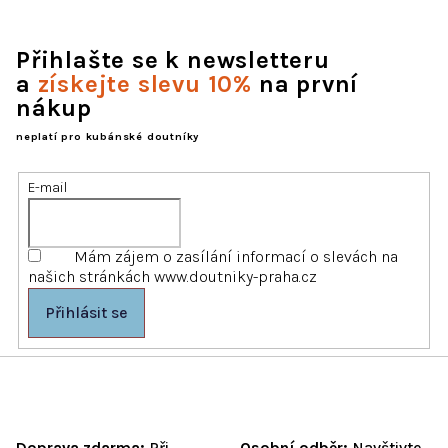
Přihlašte se k newsletteru
a
získejte slevu 10%
na první
nákup
neplatí pro kubánské doutníky
E-mail
Mám zájem o zasílání informací o slevách na
našich stránkách www.doutniky-praha.cz
Přihlásit se
Doprava zdarma:
Při
Osobní odběr:
Navštivte