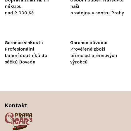
nákupu
naši
nad 2 000 Kč
prodejnu v centru Prahy
Garance vlhkosti:
Garance původu:
Profesionální
Prověřené zboží
balení doutníků do
přímo od prémiových
sáčků Boveda
výrobců
Z
á
Kontakt
p
a
t
í